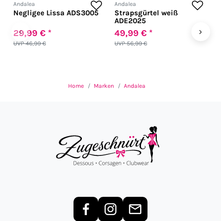
Andalea
Andalea
A
Negligee Lissa ADS3005
Strapsgürtel weiß
S
ADE2025
A
‹
›
29,99 € *
49,99 € *
1
UVP 46,99 €
UVP 56,99 €
U
Home
Marken
Andalea