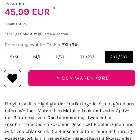
UVP 49,99 €
*
45,99 EUR
Inhalt
1
Stück
* inkl. ges. MwSt. zzgl.
Versandkosten
Deine ausgewählte Größe:
2XL/3XL
S/M
M/L
L/XL
XL/2XL
2XL/3XL
IN DEN WARENKORB
Ein glanzvolles Highlight der Erotik-Lingerie: Strapsgürtel aus
rotem Wetlook-Material im Metallic-Look und zarter Spitze
mit Blütenmotiven. Das topmoderne, etwas höher
geschnittene Design kaschiert geschickt Problemzonen und
wirkt verschlankend. Die Rückseite ist mit einer Schnürung
ausgestattet. Ein innenseitig eingearbeiteter Silikonstreifen