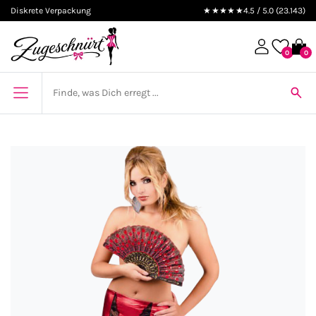
Diskrete Verpackung
★★★★★
4.5 / 5.0 (23.143)
0
0