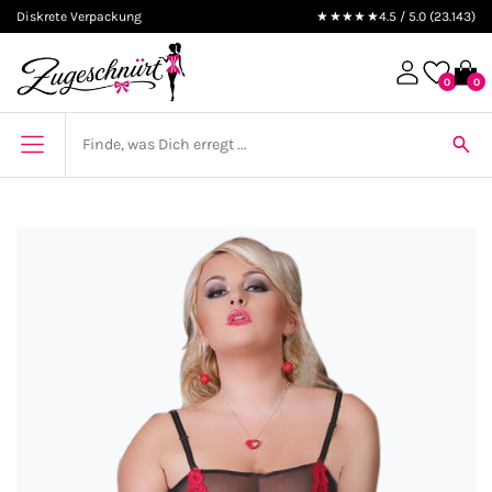
Diskrete Verpackung
★★★★★
4.5 / 5.0 (23.143)
0
0