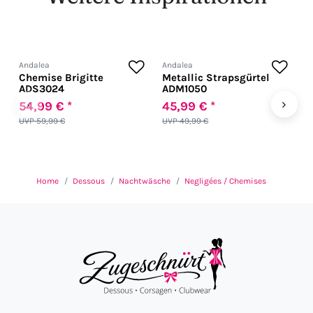
Andalea
Andalea
A
Chemise Brigitte
Metallic Strapsgürtel
W
ADS3024
ADM1050
A
‹
›
54,99 € *
45,99 € *
5
UVP 59,99 €
UVP 49,99 €
U
Home
Dessous
Nachtwäsche
Negligées / Chemises