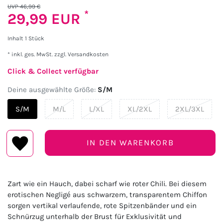
UVP 46,99 €
*
29,99 EUR
Inhalt
1
Stück
* inkl. ges. MwSt. zzgl.
Versandkosten
Click & Collect verfügbar
Deine ausgewählte Größe:
S/M
S/M
M/L
L/XL
XL/2XL
2XL/3XL
IN DEN WARENKORB
Zart wie ein Hauch, dabei scharf wie roter Chili. Bei diesem
erotischen Negligé aus schwarzem, transparentem Chiffon
sorgen vertikal verlaufende, rote Spitzenbänder und ein
Schnürzug unterhalb der Brust für Exklusivität und