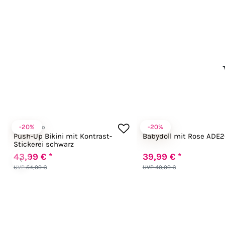
-20%
-20%
Anabel Arto
Andalea
Push-Up Bikini mit Kontrast-
Babydoll mit Rose ADE
Stickerei schwarz
43,99 € *
39,99 € *
‹
UVP 54,99 €
UVP 49,99 €