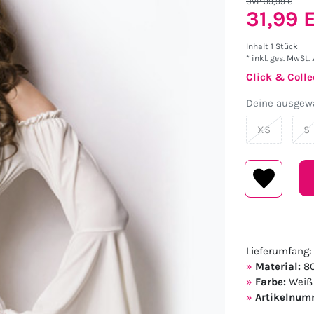
UVP 39,99 €
31,99
Inhalt
1
Stück
* inkl. ges. MwSt. 
Click & Colle
Deine ausgewä
XS
S
Lieferumfang:
Material:
80
Farbe:
Weiß
Artikelnum