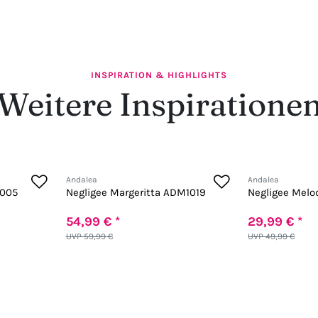
INSPIRATION & HIGHLIGHTS
Weitere Inspiratione
Andalea
Andalea
2005
Negligee Margeritta ADM1019
Negligee Mel
54,99 € *
29,99 € *
UVP 59,99 €
UVP 49,99 €