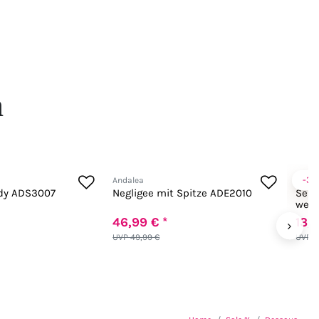
n
-3
Andalea
Beaut
ody ADS3007
Negligee mit Spitze ADE2010
Sehr
weiß
46,99 € *
13,9
›
UVP 49,99 €
UVP 1