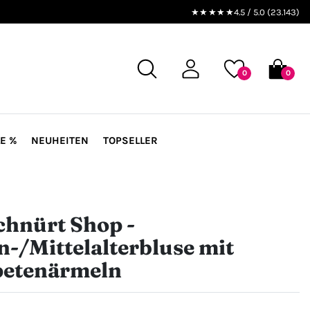
★★★★★
4.5 / 5.0 (23.143)
0
0
E %
NEUHEITEN
TOPSELLER
chnürt Shop -
n-/Mittelalterbluse mit
etenärmeln