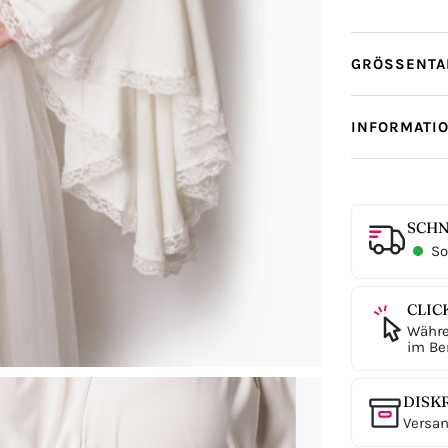
GRÖSSENTAB
INFORMATI
SCHN
Sof
CLIC
Währe
im Ber
DISK
Versan