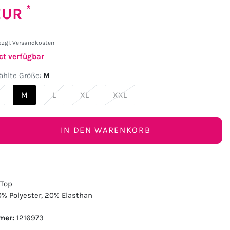
*
 EUR
zzgl.
Versandkosten
ct verfügbar
hlte Größe:
M
M
L
XL
XXL
IN DEN WARENKORB
 Top
% Polyester, 20% Elasthan
mer:
1216973