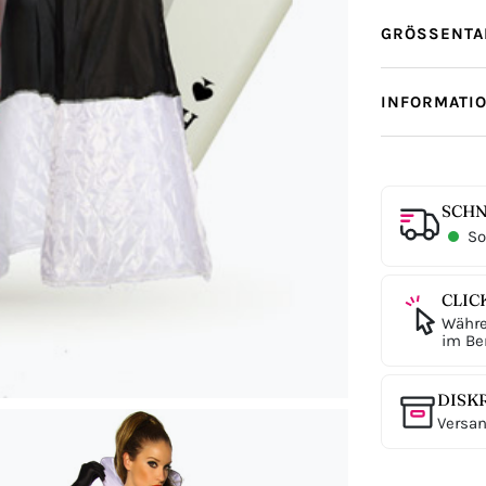
GRÖSSENTAB
INFORMATI
SCHN
Sof
CLIC
Währe
im Ber
DISK
Versan