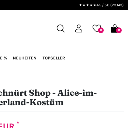
★★★★★
4.5 / 5.0 (23.143)
0
0
E %
NEUHEITEN
TOPSELLER
hnürt Shop - Alice-im-
rland-Kostüm
*
 EUR