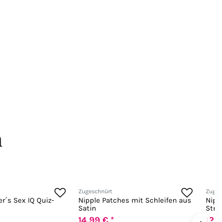
n
Zugeschnürt
Zuges
r´s Sex IQ Quiz-
Nipple Patches mit Schleifen aus
Nipp
Satin
Stra
14,99 € *
12,9