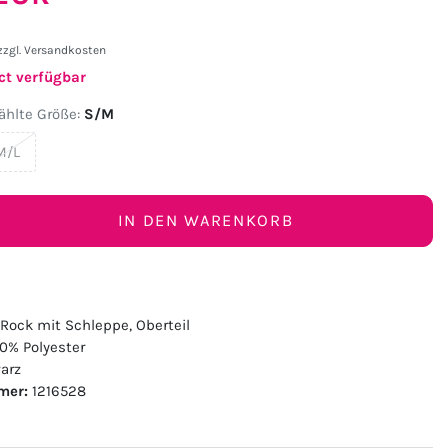
zzgl.
Versandkosten
ct verfügbar
hlte Größe:
S/M
M/L
IN DEN WARENKORB
 Rock mit Schleppe, Oberteil
0% Polyester
arz
mer:
1216528