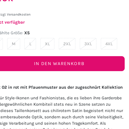
zzgl.
Versandkosten
ct verfügbar
hlte Größe:
XS
M
L
XL
2XL
3XL
4XL
IN DEN WARENKORB
t 02 in rot mit Pfauenmuster aus der zugeschnürt Kollektion
für Style-Ikonen und Fashionistas, die es lieben ihre Garderobe
ergewöhnlichen Kombiteil stets neu in Szene setzen zu
ieses Taillenkorsett aus chilirotem Satin begeistert nicht nur
temberaubende Optik, sondern auch durch seine Vielseitigkeit,
ssige Verarbeitung und seinen hohen Tragekomfort. Als