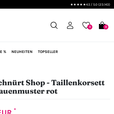
★★★★★
4.5 / 5.0 (23.143)
0
0
E %
NEUHEITEN
TOPSELLER
hnürt Shop - Taillenkorsett
auenmuster rot
*
 EUR