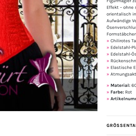
Figurmagier z
Effekt – ohne 
orientalisch i
Aufwändige Ve
Ösenverschlus
Formstäbchen
Chilirotes T
Edelstahl-P
Edelstahl-Ö
Rückenschn
Elastische 
Atmungsakt
Material:
60
Farbe:
Rot
Artikelnum
GRÖSSENTAB