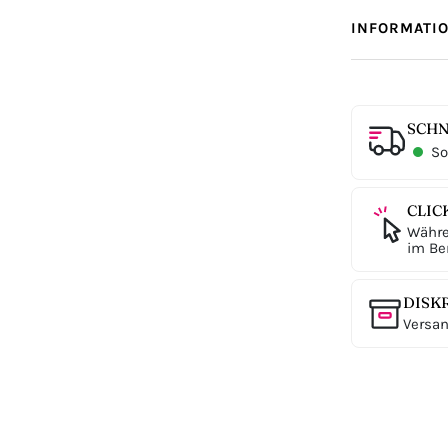
INFORMATI
SCHN
Sof
CLIC
Währe
im Ber
DISK
Versan