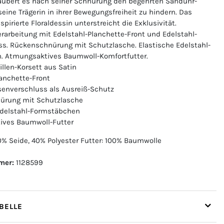
aubert es nach seiner Schnürung den begehrten Sanduhr-
seine Trägerin in ihrer Bewegungsfreiheit zu hindern. Das
nspirierte Floraldessin unterstreicht die Exklusivität.
rarbeitung mit Edelstahl-Planchette-Front und Edelstahl-
s. Rückenschnürung mit Schutzlasche. Elastische Edelstahl-
. Atmungsaktives Baumwoll-Komfortfutter.
aillen-Korsett aus Satin
lanchette-Front
senverschluss als Ausreiß-Schutz
ürung mit Schutzlasche
Edelstahl-Formstäbchen
ives Baumwoll-Futter
% Seide, 40% Polyester Futter: 100% Baumwolle
mer:
1128599
ELLE