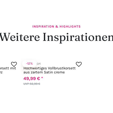
INSPIRATION & HIGHLIGHTS
Weitere Inspiratione
-12%
Zugeschnürt
rsett mit
Hochwertiges Vollbrustkorsett
rz
aus zartem Satin creme
49,99 € *
UVP 56,99 €