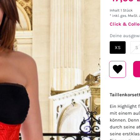
Inhalt
1
Stück
* inkl. ges. MwSt. 
Click & Colle
Deine ausgewä
XS
S
Taillenkorset
Ein Highlight 
mit einem auß
können. Denn d
durch seine a
seine erstkla