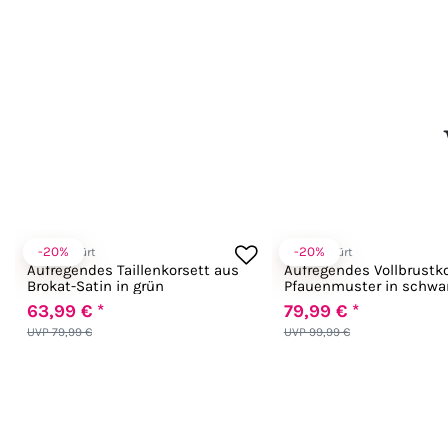
-20%
-20%
Zugeschnürt
Zugeschnürt
Aufregendes Taillenkorsett aus
Aufregendes Vollbrustko
Brokat-Satin in grün
Pfauenmuster in schwa
63,99 € *
79,99 € *
UVP 79,99 €
UVP 99,99 €