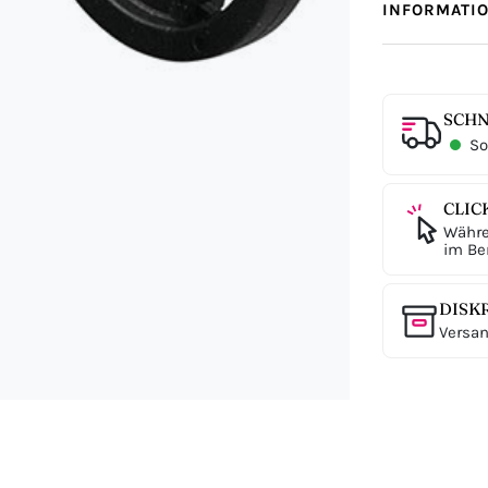
INFORMATI
SCHN
Sof
CLIC
Währe
im Ber
DISK
Versan