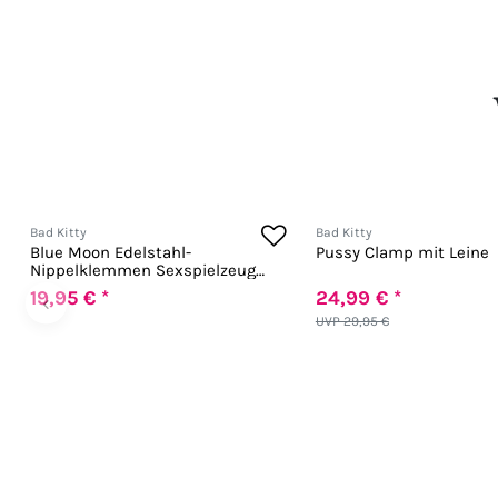
Bad Kitty
Bad Kitty
Blue Moon Edelstahl-
Pussy Clamp mit Leine
Nippelklemmen Sexspielzeug
BDSM Bondage
19,95 € *
24,99 € *
‹
UVP 29,95 €