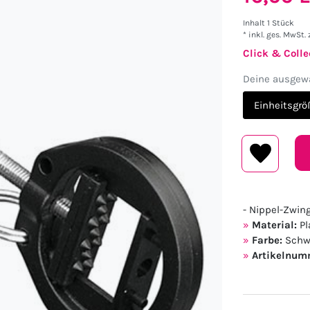
Inhalt
1
Stück
* inkl. ges. MwSt. 
Click & Colle
Deine ausgewä
Einheitsgrö
- Nippel-Zwin
Material:
Pl
Farbe:
Schw
Artikelnum