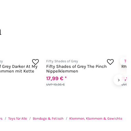
n
TO
ey
Fifty Shades of Grey
Hot F
f Grey Darker At My
Fifty Shades of Grey The Pinch
Rhon
lemmen mit Kette
Nippelklemmen
17,99 € *
9,99
›
UVP 19,95 €
UVP 1
ys
Toys für Alle
Bondage & Fetisch
Klemmen, Klammern & Gewichte