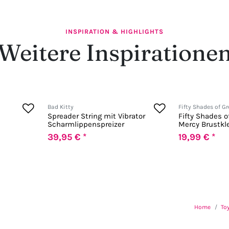
INSPIRATION & HIGHLIGHTS
Weitere Inspiratione
Bad Kitty
Fifty Shades of Gr
Spreader String mit Vibrator
Fifty Shades o
Scharmlippenspreizer
Mercy Brustk
39,95 € *
19,99 € *
Home
To