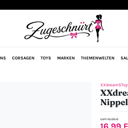
ONS
CORSAGEN
TOYS
MARKEN
THEMENWELTEN
SAL
XXdreamSToy
XXdre
Nippel
UVP 19,90 €
16,99