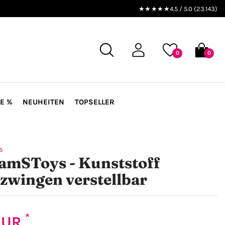
★★★★★
4.5 / 5.0 (23.143)
0
0
E %
NEUHEITEN
TOPSELLER
s
amSToys - Kunststoff
zwingen verstellbar
*
 EUR