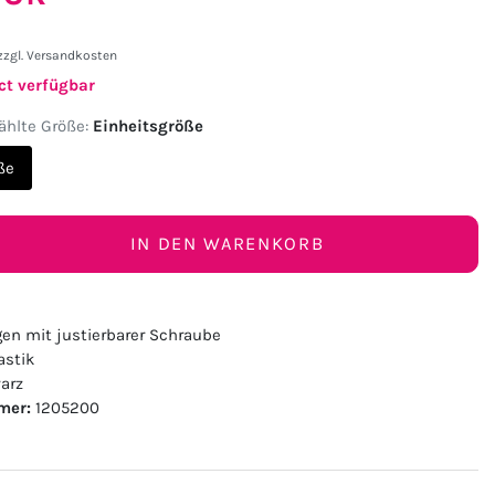
zzgl.
Versandkosten
ct verfügbar
hlte Größe:
Einheitsgröße
ße
IN DEN WARENKORB
gen mit justierbarer Schraube
astik
arz
mer:
1205200