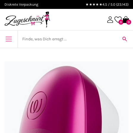
Diskrete Verpackung
★★★★★
4.5 / 5.0 (23.143)
0
0