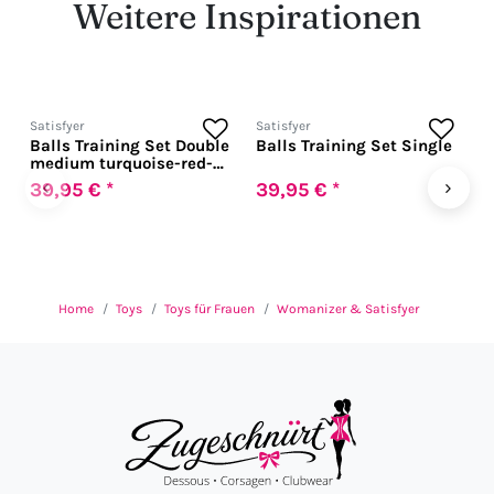
Weitere Inspirationen
Satisfyer
Satisfyer
S
Balls Training Set Double
Balls Training Set Single
E
medium turquoise-red-
pink
‹
›
39,95 € *
39,95 € *
5
Home
Toys
Toys für Frauen
Womanizer & Satisfyer