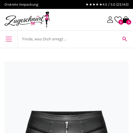
Diskrete Verpackung
★★★★★
4.5 / 5.0 (23.143)
0
0