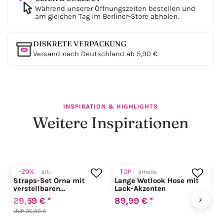
Während unserer Öffnungszeiten bestellen und
am gleichen Tag im Berliner-Store abholen.
DISKRETE VERPACKUNG
Versand nach Deutschland ab 5,90 €
INSPIRATION & HIGHLIGHTS
Weitere Inspirationen
-20%
TOP
LivCo Corsetti
Noir Handmade
N
Straps-Set Orna mit
Lange Wetlook Hose mit
S
verstellbaren
Lack-Akzenten
E
Strumpfhaltern schwarz
‹
›
29,59 € *
89,99 € *
6
UVP 36,99 €