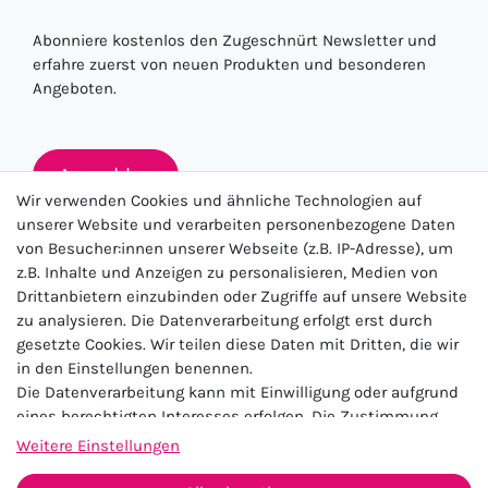
Abonniere kostenlos den Zugeschnürt Newsletter und
erfahre zuerst von neuen Produkten und besonderen
Angeboten.
Anmelden
Wir verwenden Cookies und ähnliche Technologien auf
unserer Website und verarbeiten personenbezogene Daten
von Besucher:innen unserer Webseite (z.B. IP-Adresse), um
★★★★★
z.B. Inhalte und Anzeigen zu personalisieren, Medien von
Drittanbietern einzubinden oder Zugriffe auf unsere Website
4.5 / 5.0 (23.143)
zu analysieren. Die Datenverarbeitung erfolgt erst durch
gesetzte Cookies. Wir teilen diese Daten mit Dritten, die wir
in den Einstellungen benennen.
Die Datenverarbeitung kann mit Einwilligung oder aufgrund
eines berechtigten Interesses erfolgen. Die Zustimmung
kann erteilt oder abgelehnt werden. Es besteht das Recht,
Weitere Einstellungen
nicht einzuwilligen und die Einwilligung zu einem späteren
Impressum
Daten­schutz­erklärung
AGB
Zeitpunkt zu ändern oder zu widerrufen. Beachten Sie unser