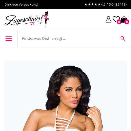
Diskrete Verpackung
★★★★★
4.5 / 5.0 (23.143)
0
0