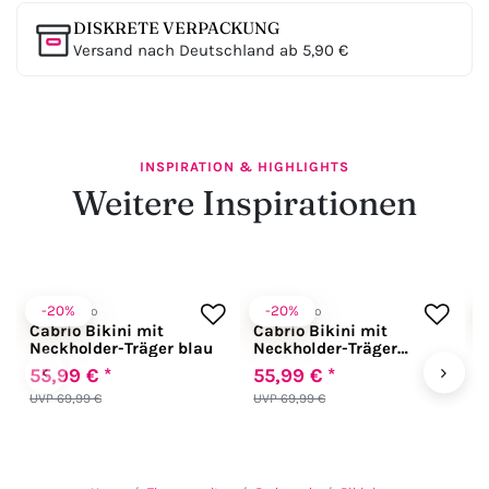
DISKRETE VERPACKUNG
Versand nach Deutschland ab 5,90 €
INSPIRATION & HIGHLIGHTS
Weitere Inspirationen
-20%
-20%
Anabel Arto
Anabel Arto
A
Cabrio Bikini mit
Cabrio Bikini mit
E
Neckholder-Träger blau
Neckholder-Träger
M
schwarz
‹
›
55,99 € *
55,99 € *
5
UVP 69,99 €
UVP 69,99 €
U