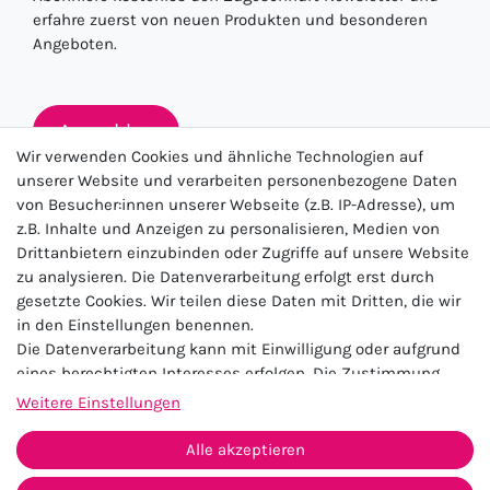
erfahre zuerst von neuen Produkten und besonderen
Angeboten.
Anmelden
Wir verwenden Cookies und ähnliche Technologien auf
unserer Website und verarbeiten personenbezogene Daten
von Besucher:innen unserer Webseite (z.B. IP-Adresse), um
★★★★★
z.B. Inhalte und Anzeigen zu personalisieren, Medien von
Drittanbietern einzubinden oder Zugriffe auf unsere Website
4.5 / 5.0 (23.143)
zu analysieren. Die Datenverarbeitung erfolgt erst durch
gesetzte Cookies. Wir teilen diese Daten mit Dritten, die wir
in den Einstellungen benennen.
Die Datenverarbeitung kann mit Einwilligung oder aufgrund
eines berechtigten Interesses erfolgen. Die Zustimmung
kann erteilt oder abgelehnt werden. Es besteht das Recht,
Weitere Einstellungen
nicht einzuwilligen und die Einwilligung zu einem späteren
Impressum
Daten­schutz­erklärung
AGB
Zeitpunkt zu ändern oder zu widerrufen. Beachten Sie unser
Alle akzeptieren
Widerrufs­recht
Kontakt
Impressum
und weitere Hinweise zur Verwendung