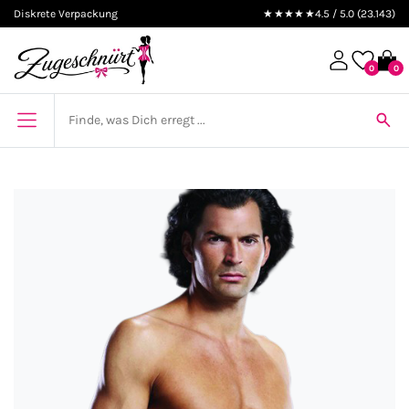
Diskrete Verpackung
★★★★★
4.5 / 5.0 (23.143)
0
0