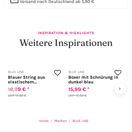
Versand nach Deutschland ab 5,90 €
INSPIRATION & HIGHLIGHTS
Weitere Inspirationen
BLUE LINE
BLUE LINE
B
Blauer String aus
Boxer mit Schnürung in
B
elastischem
dunkel blau
E
Microfasergewebe
‹
›
16,99 € *
15,99 € *
1
UVP 17,90 €
UVP 17,90 €
U
Home
Marken
BLUE LINE