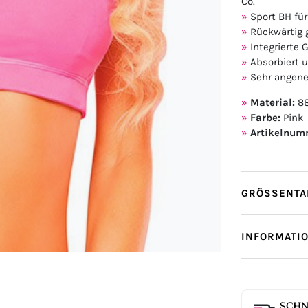
Co.
Sport BH für
Rückwärtig 
Integrierte
Absorbiert u
Sehr angen
Material:
88
Farbe:
Pink
Artikelnum
GRÖSSENTAB
INFORMATI
SCHN