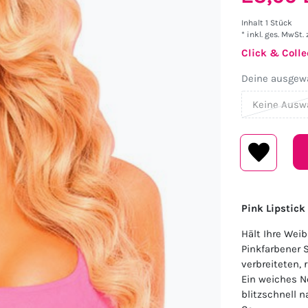
Inhalt
1
Stück
* inkl. ges. MwSt. 
Click & Colle
Deine ausgewä
Keine Ausw
Pink Lipstick
Hält Ihre Wei
Pinkfarbener S
verbreiteten, 
Ein weiches Ne
blitzschnell n