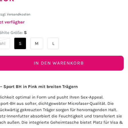
zzgl.
Versandkosten
ct verfügbar
hlte Größe:
S
ahl
S
M
L
IN DEN WARENKORB
 – Sport BH in Pink mit breiten Trägern
blichkeit optimal in Form und pusht Ihren Sex-Appeal.
port-BH aus softer, dichtgewebter Microfaser-Qualität. Die
rückwärtig gekreuzten Träger sorgen für hervorragenden Halt.
tz-Innenfutter absorbiert die Feuchtigkeit und transferiert sie
ach außen. Die integrierte Geheimtasche bietet Platz für Visa &