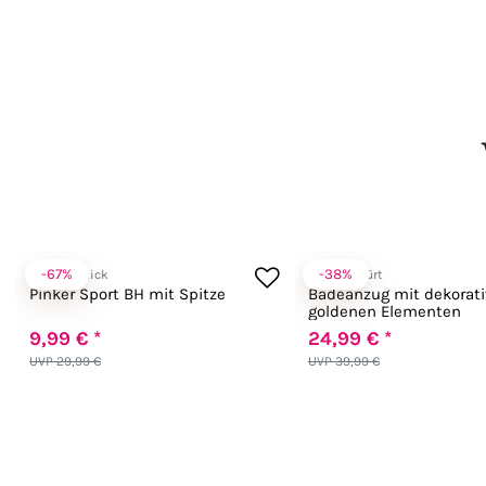
-67%
-38%
Pink Lipstick
Zugeschnürt
Pinker Sport BH mit Spitze
Badeanzug mit dekorat
goldenen Elementen
9,99 € *
24,99 € *
UVP 29,99 €
UVP 39,99 €