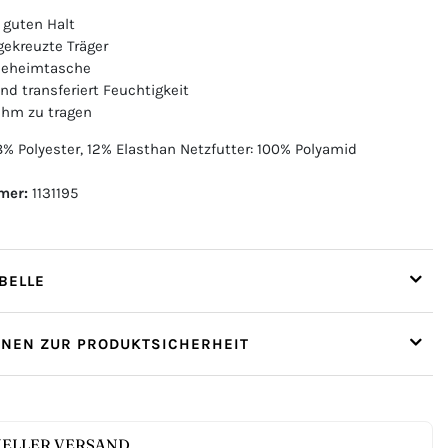
 guten Halt
gekreuzte Träger
 Geheimtasche
nd transferiert Feuchtigkeit
ehm zu tragen
% Polyester, 12% Elasthan Netzfutter: 100% Polyamid
mer:
1131195
ELLE
ONEN ZUR PRODUKTSICHERHEIT
ELLER VERSAND