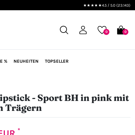
★★★★★
4.5 / 5.0 (23.143)
0
0
E %
NEUHEITEN
TOPSELLER
ipstick - Sport BH in pink mit
n Trägern
*
 EUR