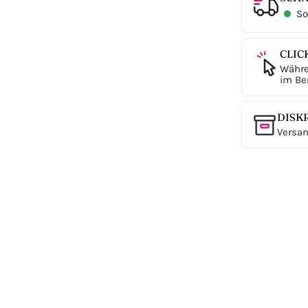
Sof
CLIC
Währe
im Ber
DISK
Versan