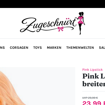
ONS
CORSAGEN
TOYS
MARKEN
THEMENWELTEN
SAL
Pink Lipstick
Pink L
breite
UVP 29,99 €
23,99