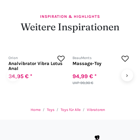
INSPIRATION & HIGHLIGHTS
Weitere Inspirationen
Orion
BeauMents
C
Analvibrator Vibra Lotus
Massage-Toy
V
Anal
‹
›
34,95 € *
94,99 € *
4
UVP 99,90 €
U
Home
Toys
Toys für Alle
Vibratoren