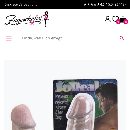
Diskrete Verpackung
★★★★★
4.5 / 5.0 (23.143)
0
0