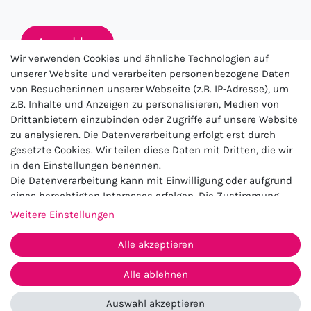
Anmelden
Wir verwenden Cookies und ähnliche Technologien auf
unserer Website und verarbeiten personenbezogene Daten
von Besucher:innen unserer Webseite (z.B. IP-Adresse), um
★★★★★
z.B. Inhalte und Anzeigen zu personalisieren, Medien von
Drittanbietern einzubinden oder Zugriffe auf unsere Website
4.5 / 5.0 (23.143)
zu analysieren. Die Datenverarbeitung erfolgt erst durch
gesetzte Cookies. Wir teilen diese Daten mit Dritten, die wir
in den Einstellungen benennen.
Die Datenverarbeitung kann mit Einwilligung oder aufgrund
eines berechtigten Interesses erfolgen. Die Zustimmung
kann erteilt oder abgelehnt werden. Es besteht das Recht,
Weitere Einstellungen
nicht einzuwilligen und die Einwilligung zu einem späteren
Impressum
Daten­schutz­erklärung
AGB
Zeitpunkt zu ändern oder zu widerrufen. Beachten Sie unser
Alle akzeptieren
Widerrufs­recht
Kontakt
Impressum
und weitere Hinweise zur Verwendung
personenbezogener Daten in unserer
Daten­schutz­erklärung
.
Alle ablehnen
Vertrag widerrufen
Auswahl akzeptieren