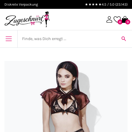
Diskrete Verpackung
★★★★★
4.5 / 5.0 (23.143)
0
0