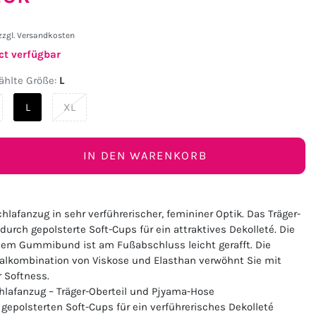
zzgl.
Versandkosten
ct verfügbar
hlte Größe:
L
L
XL
IN DEN WARENKORB
chlafanzug in sehr verführerischer, femininer Optik. Das Träger-
 durch gepolsterte Soft-Cups für ein attraktives Dekolleté. Die
tem Gummibund ist am Fußabschluss leicht gerafft. Die
alkombination von Viskose und Elasthan verwöhnt Sie mit
r Softness.
chlafanzug – Träger-Oberteil und Pjyama-Hose
 gepolsterten Soft-Cups für ein verführerisches Dekolleté