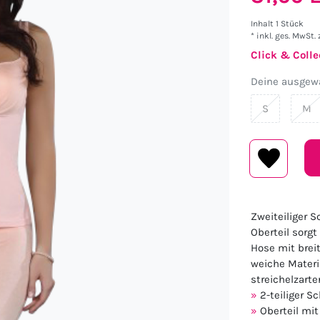
Inhalt
1
Stück
* inkl. ges. MwSt. 
Click & Colle
Deine ausgewä
S
M
Zweiteiliger S
Oberteil sorgt
Hose mit brei
weiche Materi
streichelzarte
2-teiliger S
Oberteil mit