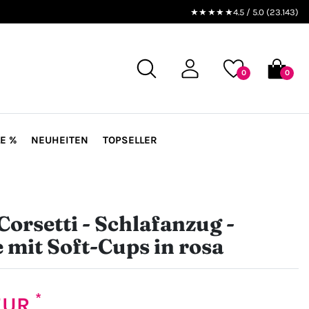
★★★★★
4.5 / 5.0 (23.143)
0
0
E %
NEUHEITEN
TOPSELLER
Corsetti - Schlafanzug -
 mit Soft-Cups in rosa
*
 EUR