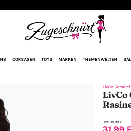
ONS
CORSAGEN
TOYS
MARKEN
THEMENWELTEN
SAL
LivCo Corsetti
LivCo 
Rasine
UVP 39,99 €
31,99