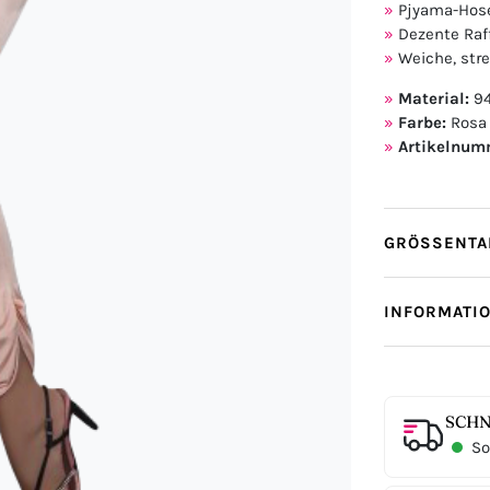
Pjyama-Hose
Dezente Ra
Weiche, stre
Material:
94
Farbe:
Rosa
Artikelnum
GRÖSSENTAB
INFORMATI
SCHN
Sof