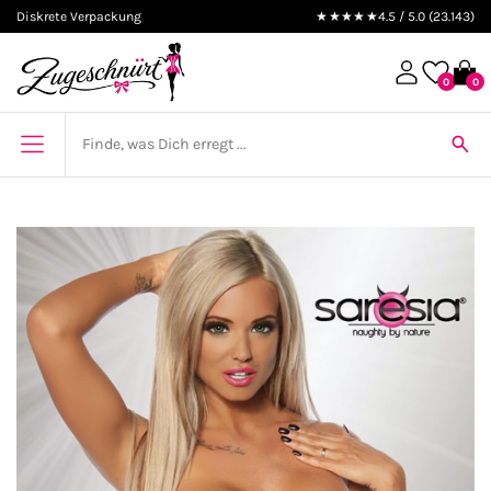
Diskrete Verpackung
★★★★★
4.5 / 5.0 (23.143)
0
0