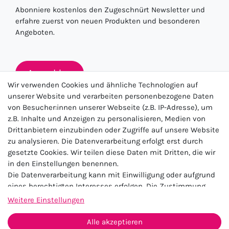
Abonniere kostenlos den Zugeschnürt Newsletter und
erfahre zuerst von neuen Produkten und besonderen
Angeboten.
Anmelden
Wir verwenden Cookies und ähnliche Technologien auf
unserer Website und verarbeiten personenbezogene Daten
von Besucher:innen unserer Webseite (z.B. IP-Adresse), um
★★★★★
z.B. Inhalte und Anzeigen zu personalisieren, Medien von
Drittanbietern einzubinden oder Zugriffe auf unsere Website
4.5 / 5.0 (23.143)
zu analysieren. Die Datenverarbeitung erfolgt erst durch
gesetzte Cookies. Wir teilen diese Daten mit Dritten, die wir
in den Einstellungen benennen.
Die Datenverarbeitung kann mit Einwilligung oder aufgrund
eines berechtigten Interesses erfolgen. Die Zustimmung
kann erteilt oder abgelehnt werden. Es besteht das Recht,
Weitere Einstellungen
nicht einzuwilligen und die Einwilligung zu einem späteren
Impressum
Daten­schutz­erklärung
AGB
Zeitpunkt zu ändern oder zu widerrufen. Beachten Sie unser
Alle akzeptieren
Widerrufs­recht
Kontakt