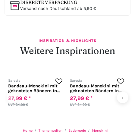
DISKRETE VERPACKUNG
Versand nach Deutschland ab 5,90 €
INSPIRATION & HIGHLIGHTS
Weitere Inspirationen
Saresia
Saresia
S
Bandeau-Monokini mit
Bandeau-Monokini mit
T
geknoteten Bändern in
geknoteten Bändern in
M
gelb
schwarz
A
‹
›
27,99 € *
27,99 € *
3
s
UVP 34,99 €
UVP 34,99 €
U
Home
Themenwelten
Bademode
Monokini