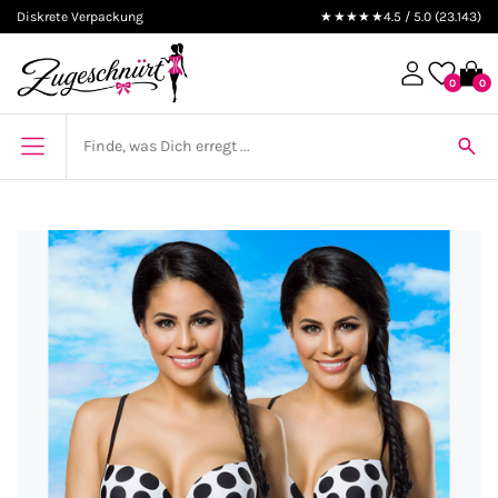
Diskrete Verpackung
★★★★★
4.5 / 5.0 (23.143)
0
0