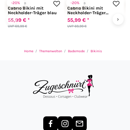
-20%
-20%
Anabel Arto
Anabel Arto
A
Cabrio Bikini mit
Cabrio Bikini mit
E
Neckholder-Träger blau
Neckholder-Träger
M
schwarz
‹
›
55,99 € *
55,99 € *
5
UVP 69,99 €
UVP 69,99 €
U
Home
Themenwelten
Bademode
Bikinis