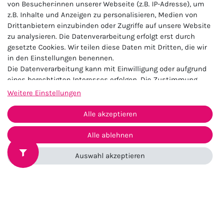
von Besucher:innen unserer Webseite (z.B. IP-Adresse), um
Umtausch & Retoure
z.B. Inhalte und Anzeigen zu personalisieren, Medien von
Drittanbietern einzubinden oder Zugriffe auf unsere Website
Zahlung & Versand
zu analysieren. Die Datenverarbeitung erfolgt erst durch
Batterieentsorgung
gesetzte Cookies. Wir teilen diese Daten mit Dritten, die wir
in den Einstellungen benennen.
Service
Die Datenverarbeitung kann mit Einwilligung oder aufgrund
FAQ
eines berechtigten Interesses erfolgen. Die Zustimmung
kann erteilt oder abgelehnt werden. Es besteht das Recht,
Weitere Einstellungen
Kontakt
nicht einzuwilligen und die Einwilligung zu einem späteren
Größentabellen
Zeitpunkt zu ändern oder zu widerrufen. Beachten Sie unser
Alle akzeptieren
Impressum
und weitere Hinweise zur Verwendung
Newsletter
personenbezogener Daten in unserer
Daten­schutz­erklärung
.
Alle ablehnen
Newsletter
Auswahl akzeptieren
Abonniere kostenlos den Zugeschnürt Newsletter und
erfahre zuerst von neuen Produkten und besonderen
Angeboten.