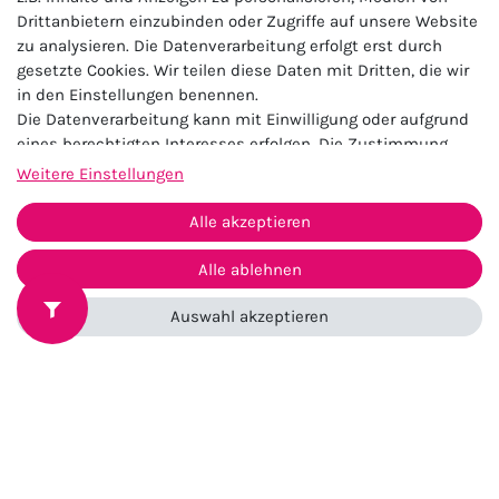
Umtausch & Retoure
Drittanbietern einzubinden oder Zugriffe auf unsere Website
Zahlung & Versand
zu analysieren. Die Datenverarbeitung erfolgt erst durch
gesetzte Cookies. Wir teilen diese Daten mit Dritten, die wir
Batterieentsorgung
in den Einstellungen benennen.
Die Datenverarbeitung kann mit Einwilligung oder aufgrund
Service
eines berechtigten Interesses erfolgen. Die Zustimmung
FAQ
kann erteilt oder abgelehnt werden. Es besteht das Recht,
Weitere Einstellungen
nicht einzuwilligen und die Einwilligung zu einem späteren
Kontakt
Zeitpunkt zu ändern oder zu widerrufen. Beachten Sie unser
Alle akzeptieren
Größentabellen
Impressum
und weitere Hinweise zur Verwendung
Newsletter
personenbezogener Daten in unserer
Daten­schutz­erklärung
.
Alle ablehnen
Newsletter
Auswahl akzeptieren
Abonniere kostenlos den Zugeschnürt Newsletter und
erfahre zuerst von neuen Produkten und besonderen
Angeboten.