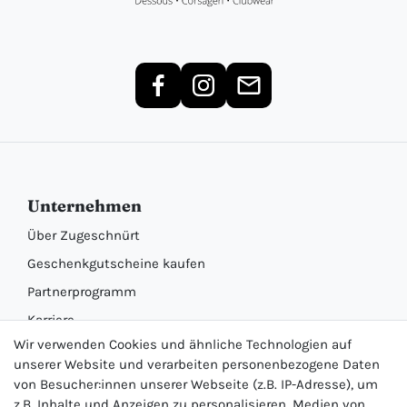
Unternehmen
Über Zugeschnürt
Geschenkgutscheine kaufen
Partnerprogramm
Karriere
Wir verwenden Cookies und ähnliche Technologien auf
Informationen
unserer Website und verarbeiten personenbezogene Daten
von Besucher:innen unserer Webseite (z.B. IP-Adresse), um
Unsere Marken
z.B. Inhalte und Anzeigen zu personalisieren, Medien von