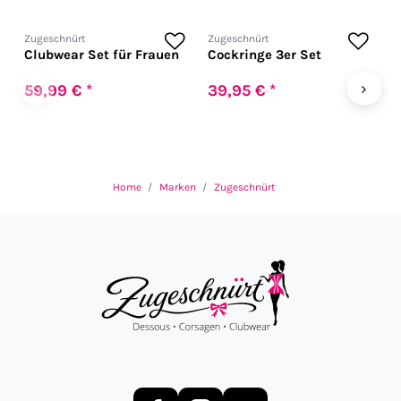
Zugeschnürt
Zugeschnürt
Z
Clubwear Set für Frauen
Cockringe 3er Set
H
f
U
‹
›
59,99 € *
39,95 € *
1
Home
Marken
Zugeschnürt