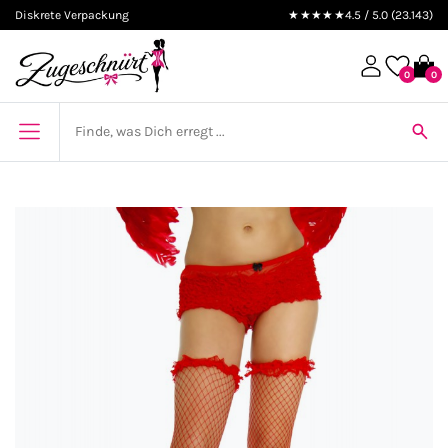
Diskrete Verpackung
★★★★★
4.5 / 5.0 (23.143)
0
0