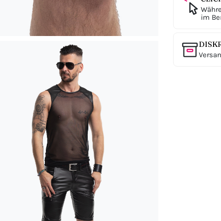
Währe
im Ber
DISK
Versan