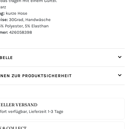
 das tragen mit einem Gürtel.
arz
ng:
kurze Hose
ise:
30Grad, Handwäsche
% Polyester, 5% Elasthan
mer:
426058398
ELLE
ONEN ZUR PRODUKTSICHERHEIT
ELLER VERSAND
ort verfügbar, Lieferzeit 1-3 Tage
K & COLLECT