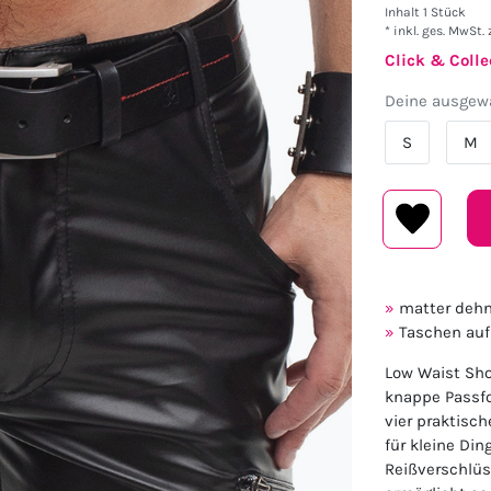
Inhalt
1
Stück
* inkl. ges. MwSt. 
Click & Colle
Deine ausgewä
S
M
matter dehn
Taschen auf
Low Waist Sho
knappe Passfor
vier praktisch
für kleine Din
Reißverschlüs