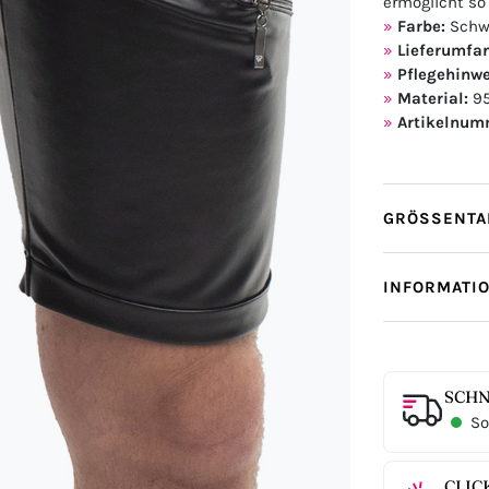
ermöglicht so
Farbe:
Schw
Lieferumfa
Pflegehinwe
Material:
95
Artikelnum
GRÖSSENTAB
INFORMATI
SCHN
Sof
CLIC