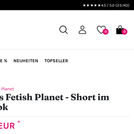
★★★★★
4.5 / 5.0 (23.143)
0
0
E %
NEUHEITEN
TOPSELLER
 Planet
 Fetish Planet - Short im
ok
*
 EUR