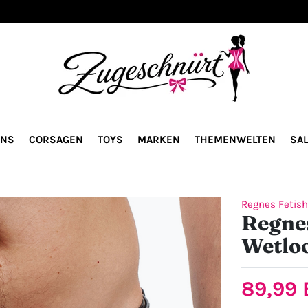
ONS
CORSAGEN
TOYS
MARKEN
THEMENWELTEN
SAL
Regnes Fetish
Regnes
Wetlo
89,99