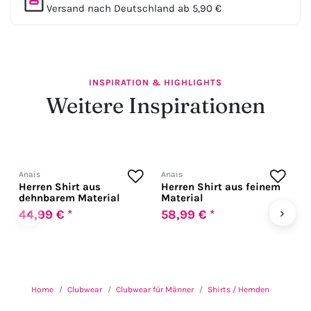
Versand nach Deutschland ab 5,90 €
INSPIRATION & HIGHLIGHTS
Weitere Inspirationen
Anais
Anais
A
Herren Shirt aus
Herren Shirt aus feinem
H
dehnbarem Material
Material
w
g
‹
›
44,99 € *
58,99 € *
6
Home
Clubwear
Clubwear für Männer
Shirts / Hemden