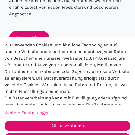
Abonniere kostenlos den Zugeschnürt Newsletter und
erfahre zuerst von neuen Produkten und besonderen
Angeboten.
Anmelden
Wir verwenden Cookies und ähnliche Technologien auf
unserer Website und verarbeiten personenbezogene Daten
von Besucher:innen unserer Webseite (z.B. IP-Adresse), um
★★★★★
z.B. Inhalte und Anzeigen zu personalisieren, Medien von
Drittanbietern einzubinden oder Zugriffe auf unsere Website
4.5 / 5.0 (23.143)
zu analysieren. Die Datenverarbeitung erfolgt erst durch
gesetzte Cookies. Wir teilen diese Daten mit Dritten, die wir
in den Einstellungen benennen.
Die Datenverarbeitung kann mit Einwilligung oder aufgrund
eines berechtigten Interesses erfolgen. Die Zustimmung
kann erteilt oder abgelehnt werden. Es besteht das Recht,
Weitere Einstellungen
nicht einzuwilligen und die Einwilligung zu einem späteren
Impressum
Daten­schutz­erklärung
AGB
Zeitpunkt zu ändern oder zu widerrufen. Beachten Sie unser
Alle akzeptieren
Widerrufs­recht
Kontakt
Impressum
und weitere Hinweise zur Verwendung