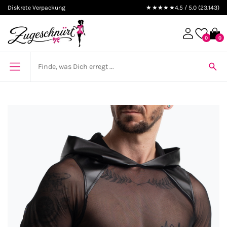
Diskrete Verpackung
★★★★★
4.5 / 5.0 (23.143)
0
0