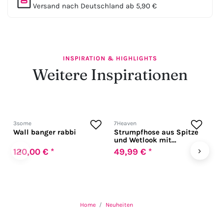
Versand nach Deutschland ab 5,90 €
INSPIRATION & HIGHLIGHTS
Weitere Inspirationen
3some
7Heaven
7
Wall banger rabbi
Strumpfhose aus Spitze
W
und Wetlook mit
C
Schnürung
R
‹
›
120,00 € *
49,99 € *
5
Home
Neuheiten