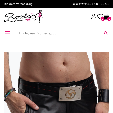
Diskrete Verpackung
★★★★★
4.5 / 5.0 (23.143)
0
0