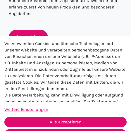
Abonniere kostenlos den Zugeschnürt Newsletter und
erfahre zuerst von neuen Produkten und besonderen
Angeboten.
Anmelden
Wir verwenden Cookies und ähnliche Technologien auf
unserer Website und verarbeiten personenbezogene Daten
von Besucher:innen unserer Webseite (z.B. IP-Adresse), um
★★★★★
z.B. Inhalte und Anzeigen zu personalisieren, Medien von
Drittanbietern einzubinden oder Zugriffe auf unsere Website
4.5 / 5.0 (23.143)
zu analysieren. Die Datenverarbeitung erfolgt erst durch
gesetzte Cookies. Wir teilen diese Daten mit Dritten, die wir
in den Einstellungen benennen.
Die Datenverarbeitung kann mit Einwilligung oder aufgrund
eines berechtigten Interesses erfolgen. Die Zustimmung
kann erteilt oder abgelehnt werden. Es besteht das Recht,
Weitere Einstellungen
nicht einzuwilligen und die Einwilligung zu einem späteren
Impressum
Daten­schutz­erklärung
AGB
Zeitpunkt zu ändern oder zu widerrufen. Beachten Sie unser
Alle akzeptieren
Widerrufs­recht
Kontakt
Impressum
und weitere Hinweise zur Verwendung