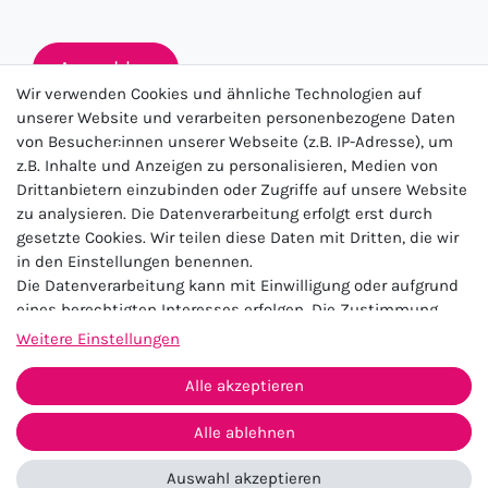
Anmelden
Wir verwenden Cookies und ähnliche Technologien auf
unserer Website und verarbeiten personenbezogene Daten
von Besucher:innen unserer Webseite (z.B. IP-Adresse), um
★★★★★
z.B. Inhalte und Anzeigen zu personalisieren, Medien von
Drittanbietern einzubinden oder Zugriffe auf unsere Website
4.5 / 5.0 (23.143)
zu analysieren. Die Datenverarbeitung erfolgt erst durch
gesetzte Cookies. Wir teilen diese Daten mit Dritten, die wir
in den Einstellungen benennen.
Die Datenverarbeitung kann mit Einwilligung oder aufgrund
eines berechtigten Interesses erfolgen. Die Zustimmung
kann erteilt oder abgelehnt werden. Es besteht das Recht,
Weitere Einstellungen
nicht einzuwilligen und die Einwilligung zu einem späteren
Impressum
Daten­schutz­erklärung
AGB
Zeitpunkt zu ändern oder zu widerrufen. Beachten Sie unser
Alle akzeptieren
Widerrufs­recht
Kontakt
Impressum
und weitere Hinweise zur Verwendung
personenbezogener Daten in unserer
Daten­schutz­erklärung
.
Alle ablehnen
Vertrag widerrufen
Auswahl akzeptieren