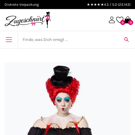
Diskrete Verpackung
★★★★★
4.5 / 5.0 (23.143)
0
0