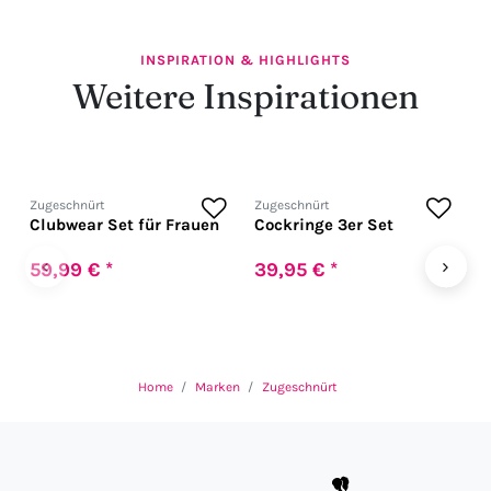
INSPIRATION & HIGHLIGHTS
Weitere Inspirationen
Zugeschnürt
Zugeschnürt
Z
Clubwear Set für Frauen
Cockringe 3er Set
H
f
U
‹
›
59,99 € *
39,95 € *
1
Home
Marken
Zugeschnürt