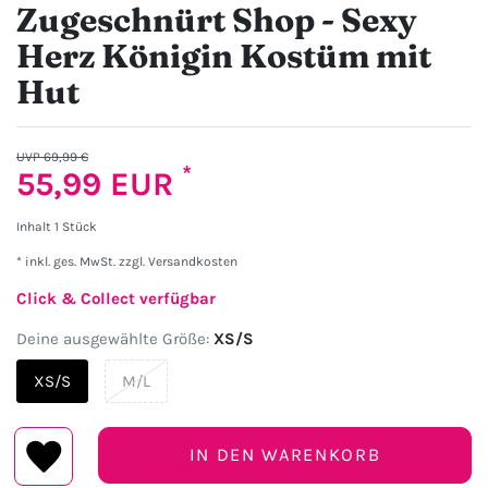
Zugeschnürt Shop - Sexy
Herz Königin Kostüm mit
Hut
UVP 69,99 €
*
55,99 EUR
Inhalt
1
Stück
* inkl. ges. MwSt. zzgl.
Versandkosten
Click & Collect verfügbar
Deine ausgewählte Größe:
XS/S
XS/S
M/L
IN DEN WARENKORB