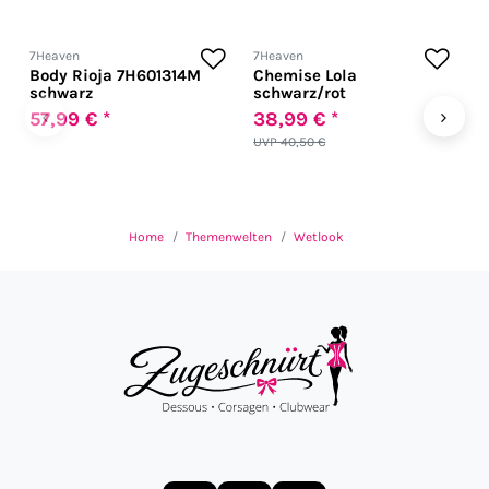
7Heaven
7Heaven
7
Body Rioja 7H601314M
Chemise Lola
G
schwarz
schwarz/rot
‹
›
57,99 € *
38,99 € *
4
UVP 40,50 €
Home
Themenwelten
Wetlook