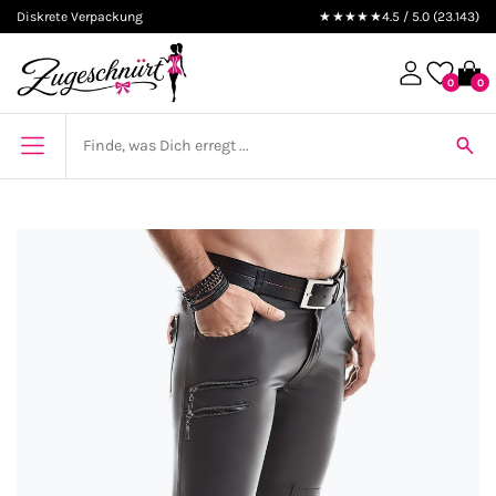
Diskrete Verpackung
★★★★★
4.5 / 5.0 (23.143)
0
0