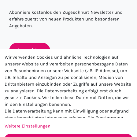
Abonniere kostenlos den Zugeschnürt Newsletter und
erfahre zuerst von neuen Produkten und besonderen
Angeboten.
Anmelden
Wir verwenden Cookies und ähnliche Technologien auf
unserer Website und verarbeiten personenbezogene Daten
von Besucher:innen unserer Webseite (z.B. IP-Adresse), um
★★★★★
z.B. Inhalte und Anzeigen zu personalisieren, Medien von
Drittanbietern einzubinden oder Zugriffe auf unsere Website
4.5 / 5.0 (23.143)
zu analysieren. Die Datenverarbeitung erfolgt erst durch
gesetzte Cookies. Wir teilen diese Daten mit Dritten, die wir
in den Einstellungen benennen.
Die Datenverarbeitung kann mit Einwilligung oder aufgrund
eines berechtigten Interesses erfolgen. Die Zustimmung
kann erteilt oder abgelehnt werden. Es besteht das Recht,
Weitere Einstellungen
nicht einzuwilligen und die Einwilligung zu einem späteren
Impressum
Daten­schutz­erklärung
AGB