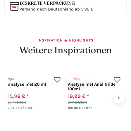
DISKRETE VERPACKUNG
Versand nach Deutschland ab 5,90 €
INSPIRATION & HIGHLIGHTS
Weitere Inspirationen
-20%
Pjur
Pjur
P
analyse me! 20 ml
Analyse me! Anal Glide
A
100ml
15,96 € *
19,99 € *
1
‹
›
UVP 19,95 €
UVP 24,95 €
U
798,00 € / Liter
199,90 € / Liter
10