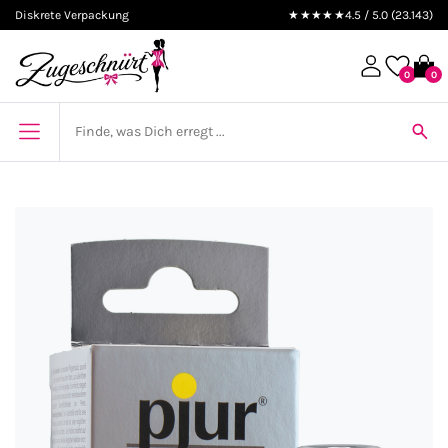
Diskrete Verpackung
★★★★★
4.5 / 5.0 (23.143)
0
0