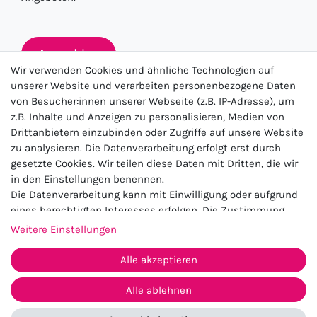
Anmelden
Wir verwenden Cookies und ähnliche Technologien auf
unserer Website und verarbeiten personenbezogene Daten
von Besucher:innen unserer Webseite (z.B. IP-Adresse), um
★★★★★
z.B. Inhalte und Anzeigen zu personalisieren, Medien von
Drittanbietern einzubinden oder Zugriffe auf unsere Website
4.5 / 5.0 (23.143)
zu analysieren. Die Datenverarbeitung erfolgt erst durch
gesetzte Cookies. Wir teilen diese Daten mit Dritten, die wir
in den Einstellungen benennen.
Die Datenverarbeitung kann mit Einwilligung oder aufgrund
eines berechtigten Interesses erfolgen. Die Zustimmung
kann erteilt oder abgelehnt werden. Es besteht das Recht,
Weitere Einstellungen
nicht einzuwilligen und die Einwilligung zu einem späteren
Impressum
Daten­schutz­erklärung
AGB
Zeitpunkt zu ändern oder zu widerrufen. Beachten Sie unser
Alle akzeptieren
Widerrufs­recht
Kontakt
Impressum
und weitere Hinweise zur Verwendung
personenbezogener Daten in unserer
Daten­schutz­erklärung
.
Alle ablehnen
Vertrag widerrufen