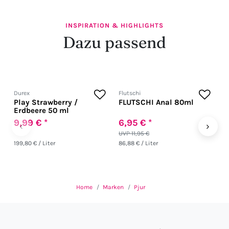
INSPIRATION & HIGHLIGHTS
Dazu passend
Durex
Flutschi
J
Play Strawberry /
FLUTSCHI Anal 80ml
A
Erdbeere 50 ml
9,99 € *
6,95 € *
5
‹
›
UVP 11,95 €
199,80 € / Liter
86,88 € / Liter
56
Home
Marken
Pjur