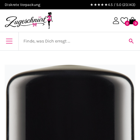
Diskrete Verpackung
★★★★★
4.5 / 5.0 (23.143)
0
0