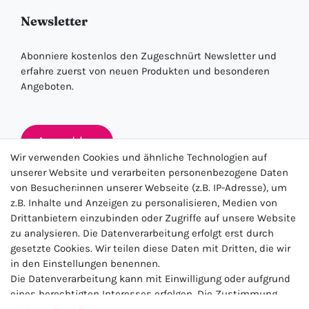
Newsletter
Abonniere kostenlos den Zugeschnürt Newsletter und
erfahre zuerst von neuen Produkten und besonderen
Angeboten.
Anmelden
Wir verwenden Cookies und ähnliche Technologien auf
unserer Website und verarbeiten personenbezogene Daten
von Besucher:innen unserer Webseite (z.B. IP-Adresse), um
★★★★★
z.B. Inhalte und Anzeigen zu personalisieren, Medien von
Drittanbietern einzubinden oder Zugriffe auf unsere Website
4.5 / 5.0 (23.143)
zu analysieren. Die Datenverarbeitung erfolgt erst durch
gesetzte Cookies. Wir teilen diese Daten mit Dritten, die wir
in den Einstellungen benennen.
Die Datenverarbeitung kann mit Einwilligung oder aufgrund
eines berechtigten Interesses erfolgen. Die Zustimmung
kann erteilt oder abgelehnt werden. Es besteht das Recht,