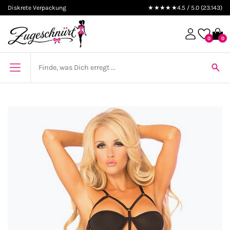
Diskrete Verpackung
★★★★★
4.5 / 5.0 (23.143)
0
0