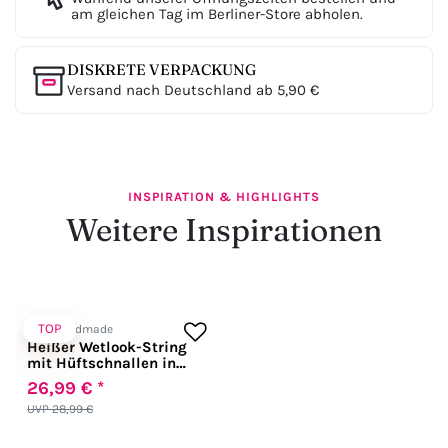
am gleichen Tag im Berliner-Store abholen.
DISKRETE VERPACKUNG
Versand nach Deutschland ab 5,90 €
INSPIRATION & HIGHLIGHTS
Weitere Inspirationen
TOP
Noir Handmade
Heißer Wetlook-String
mit Hüftschnallen in
schwarz
26,99 € *
UVP 28,99 €