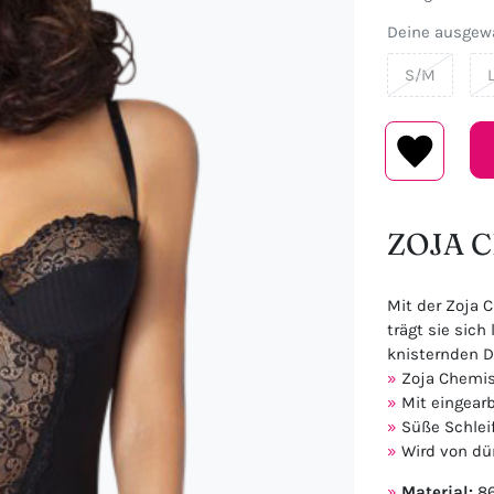
Deine ausgewä
S/M
ZOJA C
Mit der Zoja 
trägt sie sich
knisternden D
Zoja Chemis
Mit eingearb
Süße Schlei
Wird von dü
Material:
86