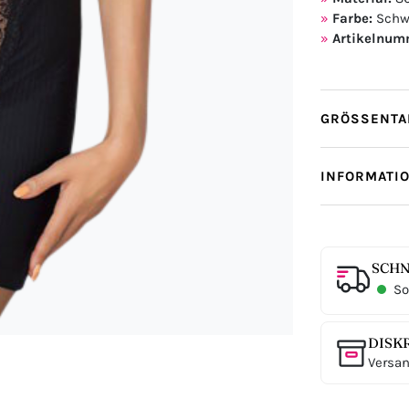
Farbe:
Schw
Artikelnum
GRÖSSENTAB
INFORMATI
SCHN
Sof
DISK
Versan