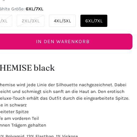
hlte Größe:
6XL/7XL
L/XL
2XL/3XL
4XL/5XL
6XL/7XL
IN DEN WARENKORB
HEMISE black
Chemise wird jede Linie der Silhouette nachgezeichnet. Dabei
 leicht und schmiegt sich sanft an die Haut an. Den erotisch
eluxe-Touch erhält das Outfit durch die eingearbeitete Spitze.
e in schwarz
eiteter Spitze
fe am vorderen Teil
nnen Trägern gehalten
% Polyamid, 13% Elasthan, 1% Viskose