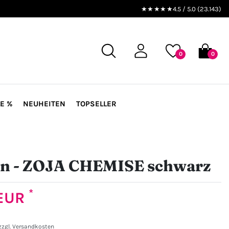
★★★★★
4.5 / 5.0 (23.143)
0
0
E %
NEUHEITEN
TOPSELLER
on - ZOJA CHEMISE schwarz
*
 EUR
zzgl.
Versandkosten