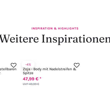
INSPIRATION & HIGHLIGHTS
Weitere Inspiratione
-4%
Passion
stellbaren
Zoja - Body mit Nadelstreifen &
z
Spitze
47,99 € *
UVP 49,99 €