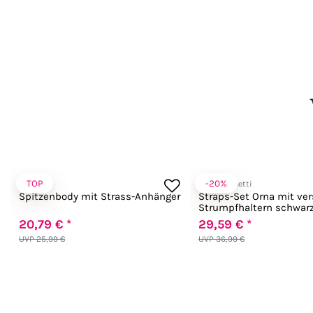
TOP
-20%
Chilirose
LivCo Corsetti
Spitzenbody mit Strass-Anhänger
Straps-Set Orna mit ver
Strumpfhaltern schwar
20,79 € *
29,59 € *
UVP 25,99 €
UVP 36,99 €