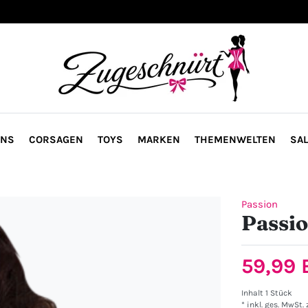
ONS
CORSAGEN
TOYS
MARKEN
THEMENWELTEN
SAL
Passion
Passi
59,99
Inhalt
1
Stück
* inkl. ges. MwSt. 