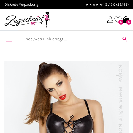
Diskrete Verpackung
★★★★★
4.5 / 5.0 (23.143)
0
0