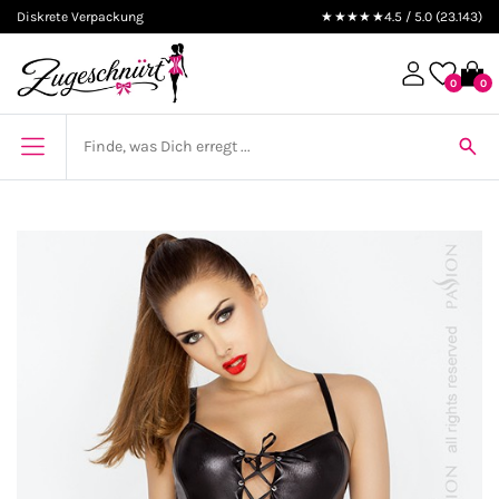
Diskrete Verpackung
★★★★★
4.5 / 5.0 (23.143)
0
0