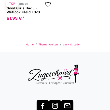
TOP
Noir Handmade
Good Girls Bad... -
Wetlook Kleid F078
81,99 € *
Home
Themenwelten
Lack & Leder