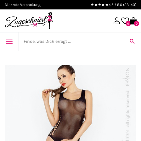
Diskrete Verpackung
★★★★★
4.5 / 5.0 (23.143)
0
0