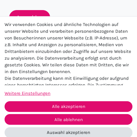
Anmelden
Wir verwenden Cookies und ähnliche Technologien auf
unserer Website und verarbeiten personenbezogene Daten
von Besucher:innen unserer Webseite (z.B. IP-Adresse), um
★★★★★
z.B. Inhalte und Anzeigen zu personalisieren, Medien von
Drittanbietern einzubinden oder Zugriffe auf unsere Website
4.5 / 5.0 (23.143)
zu analysieren. Die Datenverarbeitung erfolgt erst durch
gesetzte Cookies. Wir teilen diese Daten mit Dritten, die wir
in den Einstellungen benennen.
Die Datenverarbeitung kann mit Einwilligung oder aufgrund
eines berechtigten Interesses erfolgen. Die Zustimmung
kann erteilt oder abgelehnt werden. Es besteht das Recht,
Weitere Einstellungen
nicht einzuwilligen und die Einwilligung zu einem späteren
Impressum
Daten­schutz­erklärung
AGB
Zeitpunkt zu ändern oder zu widerrufen. Beachten Sie unser
Alle akzeptieren
Widerrufs­recht
Kontakt
Impressum
und weitere Hinweise zur Verwendung
personenbezogener Daten in unserer
Daten­schutz­erklärung
.
Alle ablehnen
Vertrag widerrufen
Auswahl akzeptieren
© 2026 Zugeschnürt Shop