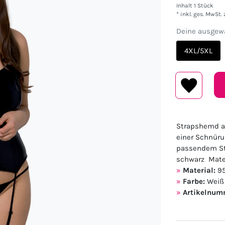
Inhalt
1
Stück
* inkl. ges. MwSt. 
Deine ausgewä
4XL/5XL
Strapshemd au
einer Schnüru
passendem Str
schwarz Mater
Material:
95
Farbe:
Weiß
Artikelnum