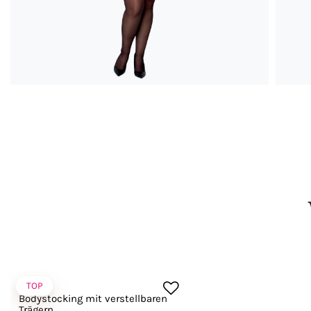
TOP
Passion
Bodystocking mit verstellbaren
Trägern