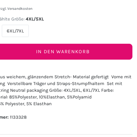
zzgl.
Versandkosten
hlte Größe:
4XL/5XL
6XL/7XL
IN DEN WARENKORB
s weichem, glänzendem Stretch- Material gefertigt Vorne mit
ng Verstellbare Träger und Straps-Strumpfhaltern Set mit
ing Neutral packaging Größe: 4XL/5XL, 6XL/7XL Farbe:
ial: 85%Polyester, 10%Elasthan, 5%Polyamid
% Polyester, 5% Elasthan
mer:
1133328