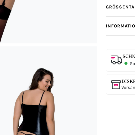
GRÖSSENTAB
INFORMATI
SCHN
Sof
DISK
Versan