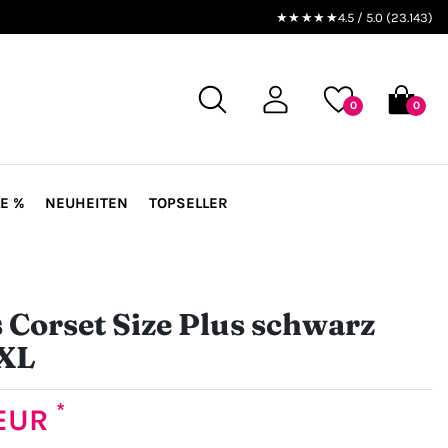
★★★★★
4.5 / 5.0 (23.143)
0
0
E %
NEUHEITEN
TOPSELLER
 Corset Size Plus schwarz
XL
*
 EUR