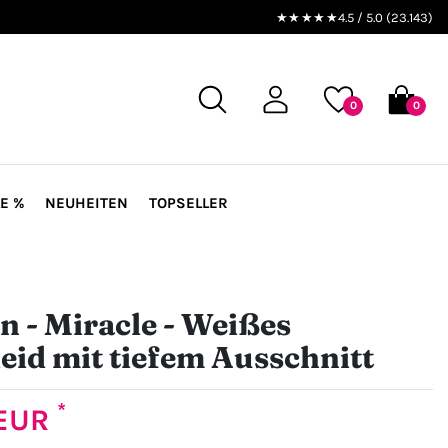
★★★★★
4.5 / 5.0 (23.143)
0
0
E %
NEUHEITEN
TOPSELLER
n - Miracle - Weißes
eid mit tiefem Ausschnitt
*
 EUR