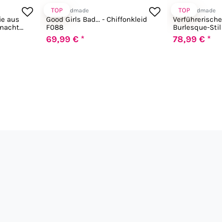
TOP
TOP
Noir Handmade
Noir Handmade
ie aus
Good Girls Bad... - Chiffonkleid
Verführerisch
snacht
F088
Burlesque-Stil
69,99 € *
78,99 € *