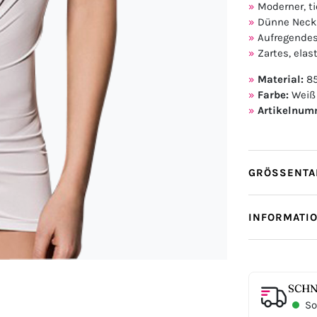
Moderner, ti
Dünne Neckh
Aufregendes
Zartes, elas
Material:
85
Farbe:
Weiß
Artikelnum
GRÖSSENTAB
INFORMATI
SCHN
Sof