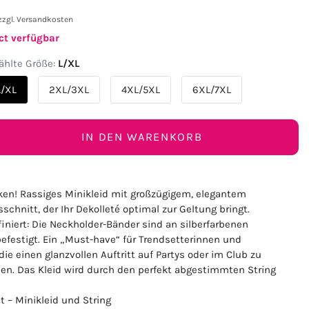
zzgl.
Versandkosten
ct verfügbar
hlte Größe:
L/XL
L/XL
2XL/3XL
4XL/5XL
6XL/7XL
IN DEN WARENKORB
icken! Rassiges Minikleid mit großzügigem, elegantem
schnitt, der Ihr Dekolleté optimal zur Geltung bringt.
iniert: Die Neckholder-Bänder sind an silberfarbenen
befestigt. Ein „Must-have“ für Trendsetterinnen und
die einen glanzvollen Auftritt auf Partys oder im Club zu
en. Das Kleid wird durch den perfekt abgestimmten String
et – Minikleid und String