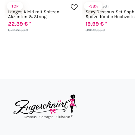
TOP
-38%
Chilirose
LivCo Corsetti
Langes Kleid mit Spitzen-
Sexy Dessous-Set Soph
Akzenten & String
Spitze für die Hochzeit
weiß
22,39 € *
19,99 € *
UVP 27,99 €
UVP 31,99 €