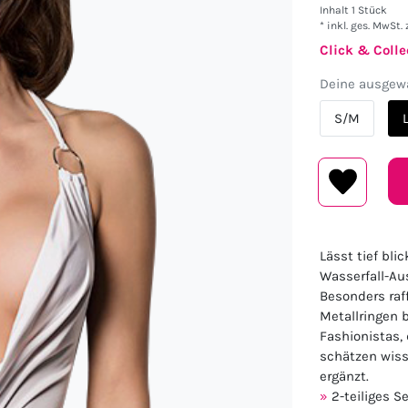
Inhalt
1
Stück
* inkl. ges. MwSt. 
Click & Colle
Deine ausgewä
S/M
Lässt tief bl
Wasserfall-Aus
Besonders raff
Metallringen 
Fashionistas, 
schätzen wiss
ergänzt.
2-teiliges S