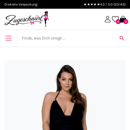
Diskrete Verpackung
★★★★★
4.5 / 5.0 (23.143)
0
0