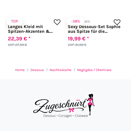
TOP
-38%
Chilirose
LivCo Corsetti
Langes Kleid mit
Sexy Dessous-Set Sophie
Spitzen-Akzenten &
aus Spitze für die
String
Hochzeitsnacht weiß
22,39 € *
19,99 € *
UVP 27,99 €
UVP 31,99 €
Home
Dessous
Nachtwäsche
Negligées / Chemises