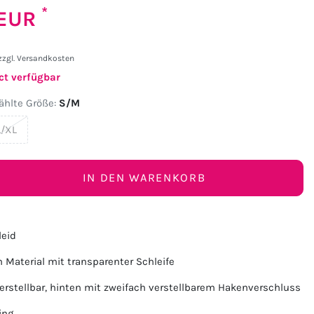
*
 EUR
zzgl.
Versandkosten
ct verfügbar
hlte Größe:
S/M
L/XL
IN DEN WARENKORB
leid
 Material mit transparenter Schleife
verstellbar, hinten mit zweifach verstellbarem Hakenverschluss
ing