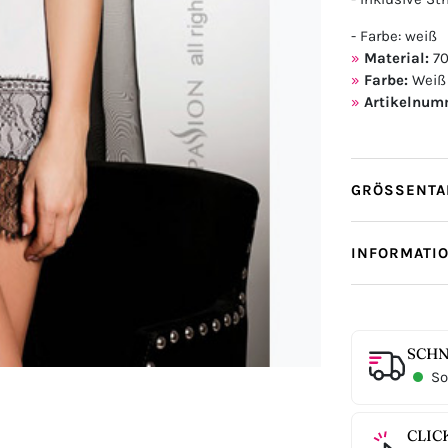
- Farbe: weiß
Material:
70
Farbe:
Weiß
Artikelnum
GRÖSSENTAB
INFORMATI
SCHN
Sof
CLIC