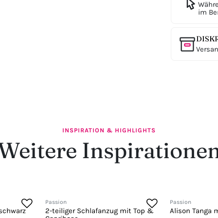
Währe
im Ber
DISK
Versan
INSPIRATION & HIGHLIGHTS
Weitere Inspiratione
Passion
Passion
 schwarz
2-teiliger Schlafanzug mit Top &
Alison Tanga m