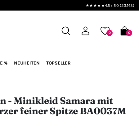
★★★★★
4.5 / 5.0 (23.143)
0
0
E %
NEUHEITEN
TOPSELLER
n - Minikleid Samara mit
rzer feiner Spitze BA0037M