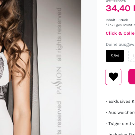
UVP 43,00 €
34,40
Inhalt
1
Stück
* inkl. ges. MwSt. 
Click & Colle
Deine ausgewä
S/M
- Exklusives K
- Aus weichem
- Träger sind 
- Inklusive Str