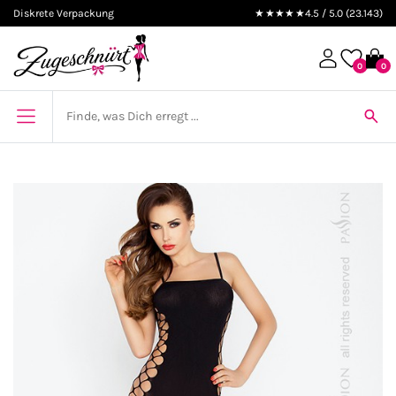
Diskrete Verpackung
★★★★★
4.5 / 5.0 (23.143)
0
0