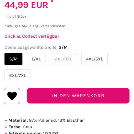
*
44,99 EUR
Inhalt
1
Stück
* inkl. ges. MwSt. zzgl.
Versandkosten
Click & Collect verfügbar
Deine ausgewählte Größe:
S/M
S/M
L/XL
2XL/3XL
4XL/5XL
6XL/7XL
IN DEN WARENKORB
Material:
87% Poliamid, 13% Elasthan
Farbe:
Grau
Artikelnummer:
1132281