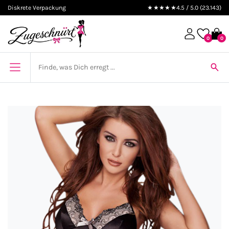
Diskrete Verpackung
★★★★★
4.5 / 5.0 (23.143)
0
0