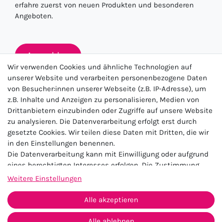
erfahre zuerst von neuen Produkten und besonderen
Angeboten.
Anmelden
Wir verwenden Cookies und ähnliche Technologien auf
unserer Website und verarbeiten personenbezogene Daten
von Besucher:innen unserer Webseite (z.B. IP-Adresse), um
★★★★★
z.B. Inhalte und Anzeigen zu personalisieren, Medien von
Drittanbietern einzubinden oder Zugriffe auf unsere Website
4.5 / 5.0 (23.143)
zu analysieren. Die Datenverarbeitung erfolgt erst durch
gesetzte Cookies. Wir teilen diese Daten mit Dritten, die wir
in den Einstellungen benennen.
Die Datenverarbeitung kann mit Einwilligung oder aufgrund
eines berechtigten Interesses erfolgen. Die Zustimmung
kann erteilt oder abgelehnt werden. Es besteht das Recht,
Weitere Einstellungen
nicht einzuwilligen und die Einwilligung zu einem späteren
Impressum
Daten­schutz­erklärung
AGB
Zeitpunkt zu ändern oder zu widerrufen. Beachten Sie unser
Alle akzeptieren
Widerrufs­recht
Kontakt
Impressum
und weitere Hinweise zur Verwendung
personenbezogener Daten in unserer
Daten­schutz­erklärung
.
Alle ablehnen