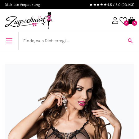
Diskrete Verpackung
★★★★★
4.5 / 5.0 (23.143)
0
0