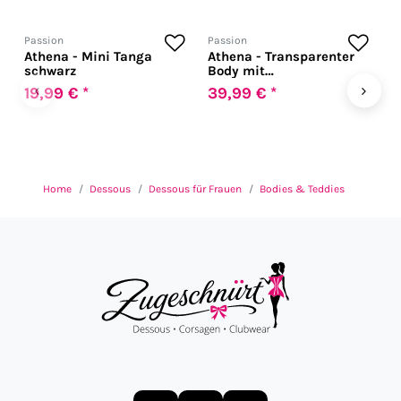
Passion
Passion
P
Athena - Mini Tanga
Athena - Transparenter
A
schwarz
Body mit
S
Spitzenverzierungen
‹
›
19,99 € *
39,99 € *
1
Home
Dessous
Dessous für Frauen
Bodies & Teddies