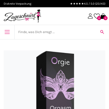
Diskrete Verpackung
★★★★★
4.5 / 5.0 (23.143)
0
0