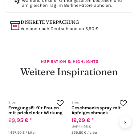
Während unserer Öffnungszeiten bestellen und
am gleichen Tag im Berliner-Store abholen.
DISKRETE VERPACKUNG
Versand nach Deutschland ab 5,90 €
INSPIRATION & HIGHLIGHTS
Weitere Inspirationen
Eros
Eros
H
Erregungsöl für Frauen
Geschmacksspray mit
U
mit prickelnder Wirkung
Apfelgeschmack
C
29,95 € *
12,99 € *
1
‹
›
UVP 14,95 €
1.497,50 € / Liter
259,80 € / Liter
39