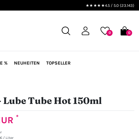
★★★★★
4.5 / 5.0 (23.143)
0
0
E %
NEUHEITEN
TOPSELLER
- Lube Tube Hot 150ml
*
 EUR
er
€ / Liter