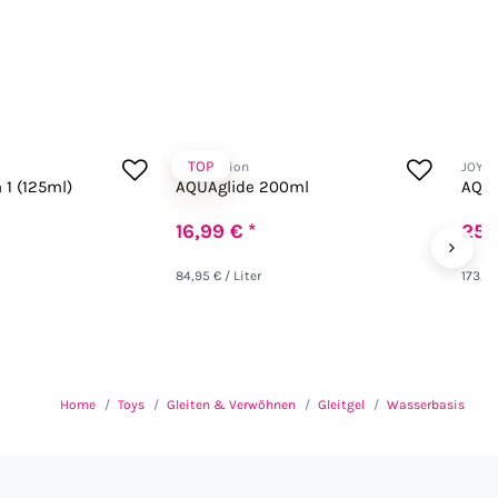
TOP
JOYDivision
JOYDi
 1 (125ml)
AQUAglide 200ml
AQUA
16,99 € *
25,
›
84,95 € / Liter
173,27
Home
Toys
Gleiten & Verwöhnen
Gleitgel
Wasserbasis