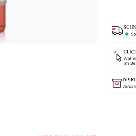
SCHN
Sof
CLIC
Währe
im Ber
DISK
Versan