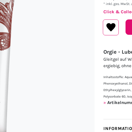
* inkl. ges. MwSt. 
Click & Colle
Orgie - Lub
Gleitgel auf 
ergiebig, ohne
Inhaltsstoffe: Aqua
Phenoxyethanol, Di
Ethylhexylglycerin,
Polysorbate 60, Is
Artikelnum
INFORMATI