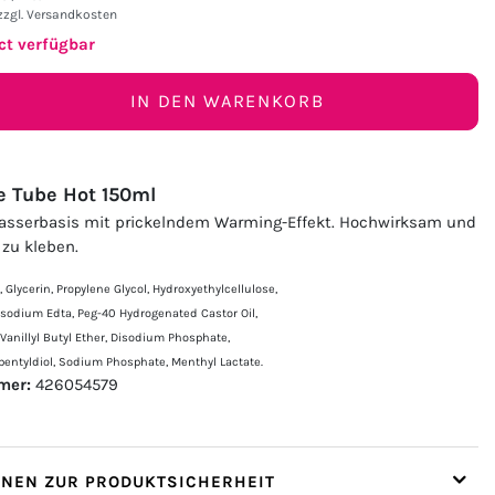
zzgl.
Versandkosten
ct verfügbar
IN DEN WARENKORB
e Tube Hot 150ml
Wasserbasis mit prickelndem Warming-Effekt. Hochwirksam und
 zu kleben.
, Glycerin, Propylene Glycol, Hydroxyethylcellulose,
sodium Edta, Peg-40 Hydrogenated Castor Oil,
 Vanillyl Butyl Ether, Disodium Phosphate,
opentyldiol, Sodium Phosphate, Menthyl Lactate.
mer:
426054579
ONEN ZUR PRODUKTSICHERHEIT