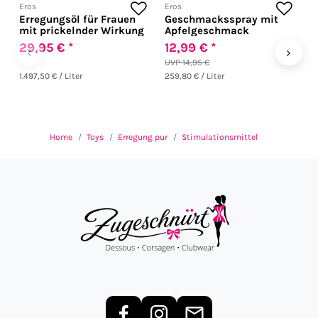
Eros
Eros
H
Erregungsöl für Frauen
Geschmacksspray mit
U
mit prickelnder Wirkung
Apfelgeschmack
C
29,95 € *
12,99 € *
1
‹
›
UVP 14,95 €
1.497,50 € / Liter
259,80 € / Liter
39
Home
Toys
Erregung pur
Stimulationsmittel