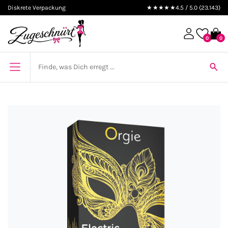
Diskrete Verpackung
★★★★★
4.5 / 5.0 (23.143)
0
0