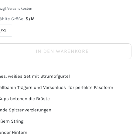
zzgl.
Versandkosten
hlte Größe:
S/M
L/XL
IN DEN WARENKORB
ches, weißes Set mit Strumpfgürtel
ellbaren Trägern und Verschluss  für perfekte Passform
 Cups betonen die Brüste
gende Spitzenverzierungen
eißem String
gender Hintern