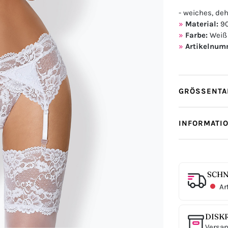
- weiches, de
Material:
90
Farbe:
Weiß
Artikelnum
GRÖSSENTAB
INFORMATI
SCHN
Ar
DISK
Versan