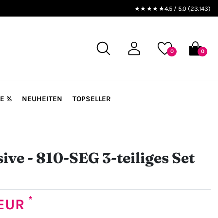
★★★★★
4.5 / 5.0 (23.143)
0
0
E %
NEUHEITEN
TOPSELLER
ive - 810-SEG 3-teiliges Set
*
 EUR