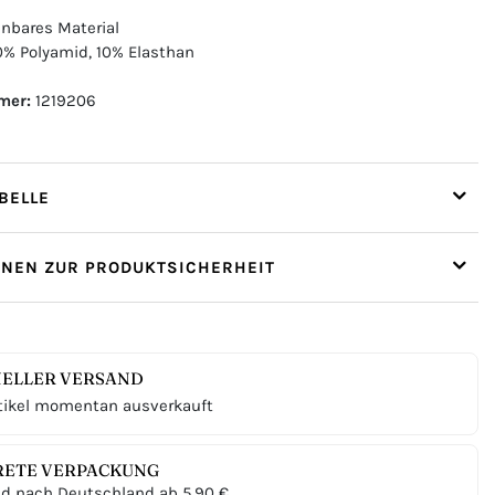
hnbares Material
% Polyamid, 10% Elasthan
mer:
1219206
ELLE
ONEN ZUR PRODUKTSICHERHEIT
ELLER VERSAND
tikel momentan ausverkauft
RETE VERPACKUNG
d nach Deutschland ab 5,90 €