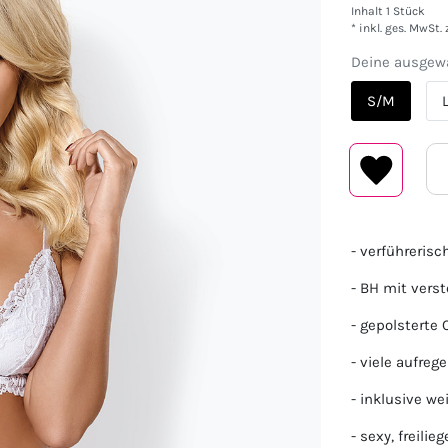
Inhalt
1
Stück
* inkl. ges. MwSt. 
Deine ausgewä
S/M
- verführeris
- BH mit verst
- gepolsterte
- viele aufre
- inklusive w
- sexy, freilie