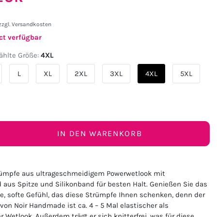
zzgl.
Versandkosten
ct verfügbar
hlte Größe:
4XL
L
XL
2XL
3XL
4XL
5XL
IN DEN WARENKORB
rümpfe aus ultrageschmeidigem Powerwetlook mit
us Spitze und Silikonband für besten Halt. Genießen Sie das
e, softe Gefühl, das diese Strümpfe Ihnen schenken, denn der
von Noir Handmade ist ca. 4 – 5 Mal elastischer als
Wetlook. Außerdem trägt er sich knitterfrei, was für diese