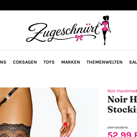
ONS
CORSAGEN
TOYS
MARKEN
THEMENWELTEN
SAL
Noir Handma
Noir 
Stock
UVP 59,99 €
52,99