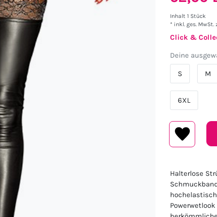
Inhalt
1
Stück
* inkl. ges. MwSt. 
Click & Colle
Deine ausgewä
S
M
6XL
Halterlose St
Schmuckband a
hochelastisch
Powerwetlook 
herkömmlicher 