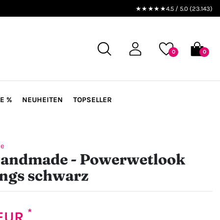
★★★★★
4.5 / 5.0 (23.143)
0
0
E %
NEUHEITEN
TOPSELLER
de
Handmade - Powerwetlook
ings schwarz
*
 EUR