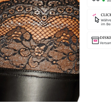
Sof
CLIC
Währe
im Ber
DISK
Versan