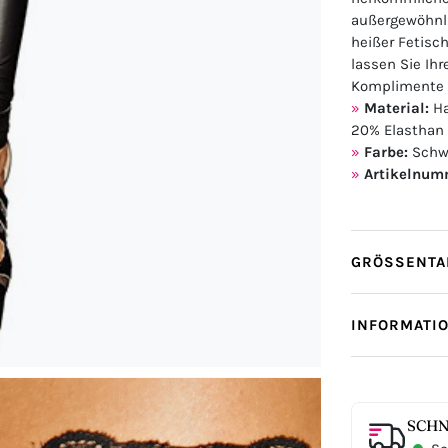
außergewöhnlic
heißer Fetisc
lassen Sie Ihr
Komplimente s
Material:
Ha
20% Elasthan
Farbe:
Schw
Artikelnum
GRÖSSENTAB
INFORMATI
SCHN