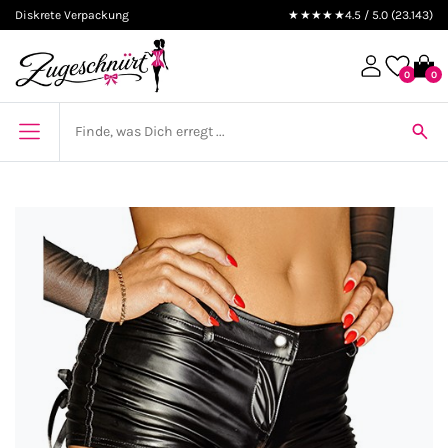
Diskrete Verpackung
★★★★★
4.5 / 5.0 (23.143)
0
0