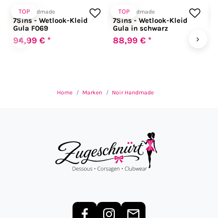
TOP
TOP
Noir Handmade
Noir Handmade
N
7Sins - Wetlook-Kleid
7Sins - Wetlook-Kleid
F
Gula F069
Gula in schwarz
B
‹
›
94,99 € *
88,99 € *
6
Home
Marken
Noir Handmade