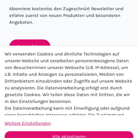
Abonniere kostenlos den Zugeschnürt Newsletter und
erfahre zuerst von neuen Produkten und besonderen
Angeboten.
Anmelden
Wir verwenden Cookies und ähnliche Technologien auf
unserer Website und verarbeiten personenbezogene Daten
von Besucher:innen unserer Webseite (z.B. IP-Adresse), um
★★★★★
z.B. Inhalte und Anzeigen zu personalisieren, Medien von
Drittanbietern einzubinden oder Zugriffe auf unsere Website
4.5 / 5.0 (23.143)
zu analysieren. Die Datenverarbeitung erfolgt erst durch
gesetzte Cookies. Wir teilen diese Daten mit Dritten, die wir
in den Einstellungen benennen.
Die Datenverarbeitung kann mit Einwilligung oder aufgrund
eines berechtigten Interesses erfolgen. Die Zustimmung
kann erteilt oder abgelehnt werden. Es besteht das Recht,
Weitere Einstellungen
nicht einzuwilligen und die Einwilligung zu einem späteren
Impressum
Daten­schutz­erklärung
AGB
Zeitpunkt zu ändern oder zu widerrufen. Beachten Sie unser
Alle akzeptieren