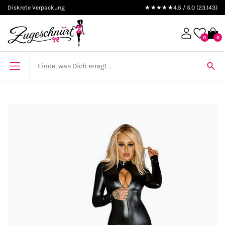
Diskrete Verpackung
★★★★★
4.5 / 5.0 (23.143)
0
0