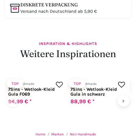
DISKRETE VERPACKUNG
Versand nach Deutschland ab 5,90 €
INSPIRATION & HIGHLIGHTS
Weitere Inspirationen
TOP
TOP
Noir Handmade
Noir Handmade
N
7Sins - Wetlook-Kleid
7Sins - Wetlook-Kleid
F
Gula F069
Gula in schwarz
B
‹
›
94,99 € *
88,99 € *
6
Home
Marken
Noir Handmade