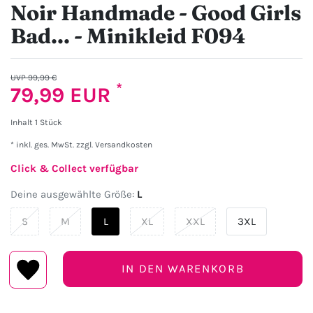
Noir Handmade - Good Girls
Bad... - Minikleid F094
UVP 99,99 €
*
79,99 EUR
Inhalt
1
Stück
* inkl. ges. MwSt. zzgl.
Versandkosten
Click & Collect verfügbar
Deine ausgewählte Größe:
L
S
M
L
XL
XXL
3XL
IN DEN WARENKORB