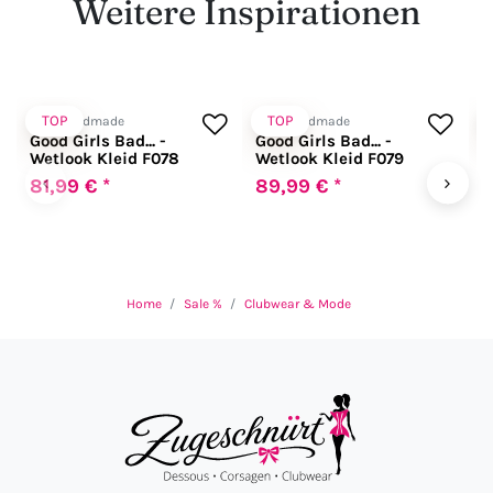
Weitere Inspirationen
TOP
TOP
Noir Handmade
Noir Handmade
N
Good Girls Bad... -
Good Girls Bad... -
T
Wetlook Kleid F078
Wetlook Kleid F079
S
S
‹
›
81,99 € *
89,99 € *
5
Home
Sale %
Clubwear & Mode