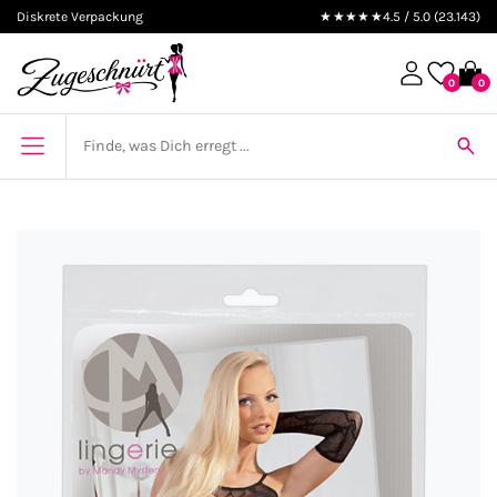
Diskrete Verpackung
★★★★★
4.5 / 5.0 (23.143)
0
0