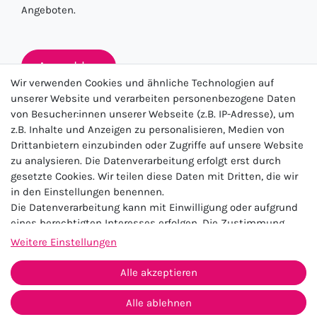
Angeboten.
Anmelden
Wir verwenden Cookies und ähnliche Technologien auf
unserer Website und verarbeiten personenbezogene Daten
von Besucher:innen unserer Webseite (z.B. IP-Adresse), um
★★★★★
z.B. Inhalte und Anzeigen zu personalisieren, Medien von
Drittanbietern einzubinden oder Zugriffe auf unsere Website
4.5 / 5.0 (23.143)
zu analysieren. Die Datenverarbeitung erfolgt erst durch
gesetzte Cookies. Wir teilen diese Daten mit Dritten, die wir
in den Einstellungen benennen.
Die Datenverarbeitung kann mit Einwilligung oder aufgrund
eines berechtigten Interesses erfolgen. Die Zustimmung
kann erteilt oder abgelehnt werden. Es besteht das Recht,
Weitere Einstellungen
nicht einzuwilligen und die Einwilligung zu einem späteren
Impressum
Daten­schutz­erklärung
AGB
Zeitpunkt zu ändern oder zu widerrufen. Beachten Sie unser
Alle akzeptieren
Widerrufs­recht
Kontakt
Impressum
und weitere Hinweise zur Verwendung
personenbezogener Daten in unserer
Daten­schutz­erklärung
.
Alle ablehnen
Vertrag widerrufen