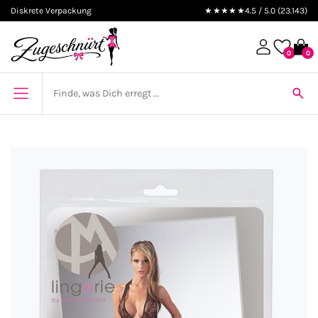
Diskrete Verpackung
★★★★★
4.5 / 5.0 (23.143)
0
0