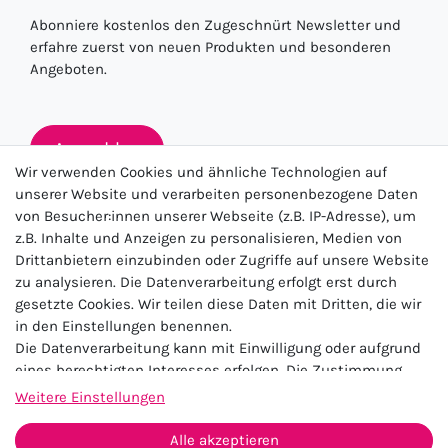
Abonniere kostenlos den Zugeschnürt Newsletter und
erfahre zuerst von neuen Produkten und besonderen
Angeboten.
Anmelden
Wir verwenden Cookies und ähnliche Technologien auf
unserer Website und verarbeiten personenbezogene Daten
von Besucher:innen unserer Webseite (z.B. IP-Adresse), um
★★★★★
z.B. Inhalte und Anzeigen zu personalisieren, Medien von
Drittanbietern einzubinden oder Zugriffe auf unsere Website
4.5 / 5.0 (23.143)
zu analysieren. Die Datenverarbeitung erfolgt erst durch
gesetzte Cookies. Wir teilen diese Daten mit Dritten, die wir
in den Einstellungen benennen.
Die Datenverarbeitung kann mit Einwilligung oder aufgrund
eines berechtigten Interesses erfolgen. Die Zustimmung
kann erteilt oder abgelehnt werden. Es besteht das Recht,
Weitere Einstellungen
nicht einzuwilligen und die Einwilligung zu einem späteren
Impressum
Daten­schutz­erklärung
AGB
Zeitpunkt zu ändern oder zu widerrufen. Beachten Sie unser
Alle akzeptieren