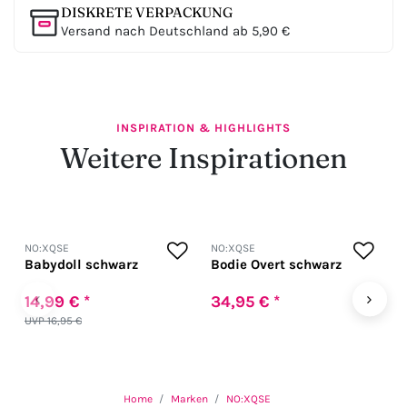
DISKRETE VERPACKUNG
Versand nach Deutschland ab 5,90 €
INSPIRATION & HIGHLIGHTS
Weitere Inspirationen
NO:XQSE
NO:XQSE
N
Babydoll schwarz
Bodie Overt schwarz
N
O
‹
›
14,99 € *
34,95 € *
2
UVP 16,95 €
Home
Marken
NO:XQSE