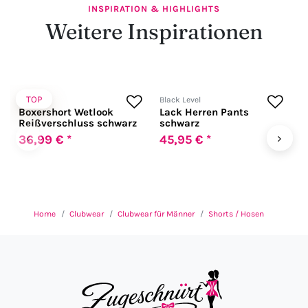
INSPIRATION & HIGHLIGHTS
Weitere Inspirationen
TOP
Andalea
Black Level
B
Boxershort Wetlook
Lack Herren Pants
L
Reißverschluss schwarz
schwarz
‹
›
36,99 € *
45,95 € *
6
Home
Clubwear
Clubwear für Männer
Shorts / Hosen