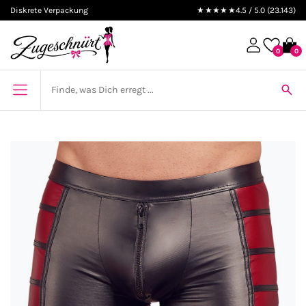
Diskrete Verpackung
★★★★★
4.5 / 5.0 (23.143)
0
0