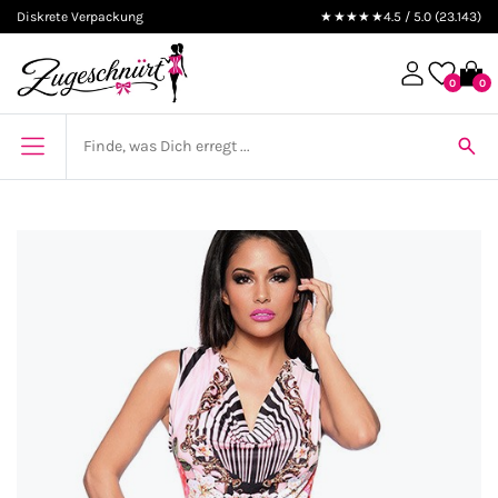
Diskrete Verpackung
★★★★★
4.5 / 5.0 (23.143)
0
0