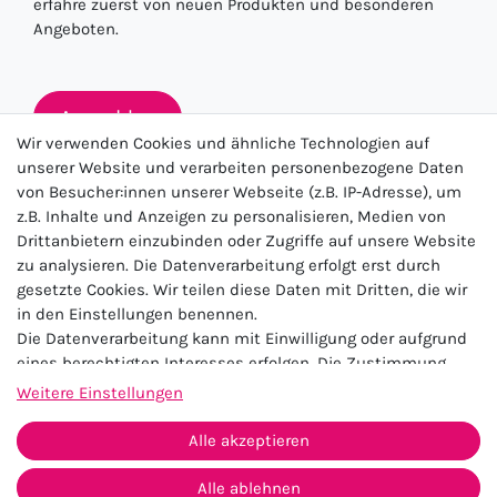
erfahre zuerst von neuen Produkten und besonderen
Angeboten.
Anmelden
Wir verwenden Cookies und ähnliche Technologien auf
unserer Website und verarbeiten personenbezogene Daten
von Besucher:innen unserer Webseite (z.B. IP-Adresse), um
★★★★★
z.B. Inhalte und Anzeigen zu personalisieren, Medien von
Drittanbietern einzubinden oder Zugriffe auf unsere Website
4.5 / 5.0 (23.143)
zu analysieren. Die Datenverarbeitung erfolgt erst durch
gesetzte Cookies. Wir teilen diese Daten mit Dritten, die wir
in den Einstellungen benennen.
Die Datenverarbeitung kann mit Einwilligung oder aufgrund
eines berechtigten Interesses erfolgen. Die Zustimmung
kann erteilt oder abgelehnt werden. Es besteht das Recht,
Weitere Einstellungen
nicht einzuwilligen und die Einwilligung zu einem späteren
Impressum
Daten­schutz­erklärung
AGB
Zeitpunkt zu ändern oder zu widerrufen. Beachten Sie unser
Alle akzeptieren
Widerrufs­recht
Kontakt
Impressum
und weitere Hinweise zur Verwendung
personenbezogener Daten in unserer
Daten­schutz­erklärung
.
Alle ablehnen